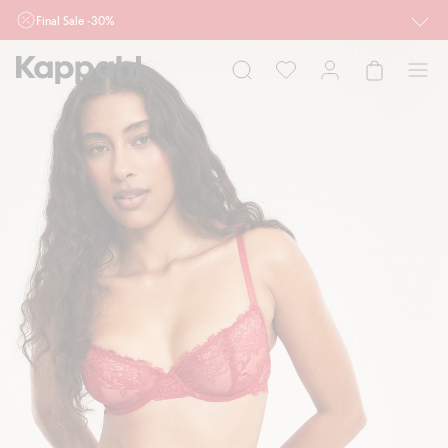
Final Sale -30%
Ważne przy zakupie min. 2 sztuk produktów włączonych w ofertę, również z
działu outlet do 10.8 w sklepach Kappahl i Newbie oraz na kappahl.com. Ofert
nie łączymy
Kobieta
Mężczyzna
Dziecko
Niemowlę
Newbie