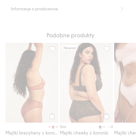
Informacje o producencie
Podobne produkty
Nowość
Majtki brazyliany z koronki, Dodaj do listy
Majtki cheeky z 
Kup
Kup
+1
Xlnt
Majtki brazyliany z koronki
Majtki cheeky z koronki
Majtki ch