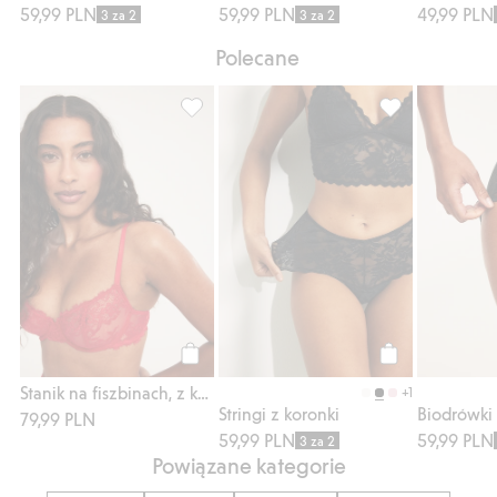
59,99 PLN
59,99 PLN
49,99 PLN
3 za 2
3 za 2
Polecane
Stanik na fiszbinach, z koronki, Dodaj do l
Stringi z koronk
Kup
Kup
Stanik na fiszbinach, z koronki
+1
Stringi z koronki
Biodrówki 
79,99 PLN
59,99 PLN
59,99 PLN
3 za 2
Powiązane kategorie