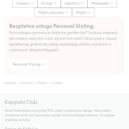
Cheeky
Stringi
Hipstery
Wielopaki
Majtki ciążowe
Majtki
Bezpłatna usługa Personal Styling.
Potrzebujesz pomocy w doborze garderoby? Szukasz inspiracji
jak znaleźć swój styl i czuć się komfortowo? Skorzystaj z naszej
bezpłatnej, godzinnej usługi osobistego stylisty w jednym z
wybranych sklepów Kappahl.
Personal Styling
Kobieta
Bielizna
Majtki
Cheeky
Kappahl Club.
Nowi Klubowicze otrzymują 15% zniżki na pierwsze zakupy. Warunkiem
uzyskania zniżki jest wyrażenie zgody na komunikację mailową. Szczegóły
znajdują się tutaj.
Dołącz do Klubu!