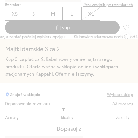
Rozmiar:
Przewodnik po rozmiarach
XS
S
M
L
XL
Kup
Majtki 
a zapłać później wybierz opcję +
Klubowiczu darmowa dostawa od 150 z
Majtki damskie 3 za 2
Kup 3, zapłać za 2. Rabat równy cenie najtańszego
produktu.. Oferta ważna w sklepie online i w sklepach
stacjonarnych Kappahl. Ofert nie łączymy.
Znajdź w sklepie
Wybierz sklep
Dopasowanie rozmiaru
33
recenzji
2.862068965517242
Za mały
Idealny
Za duży
na
Na
5
Dopasuj z
podstawie
29