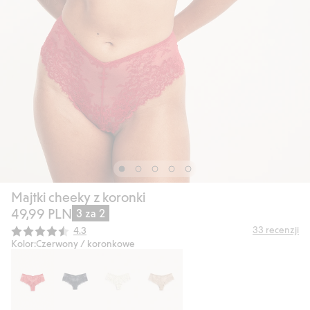
Majtki cheeky z koronki
49,99 PLN
3 za 2
Średnia ocena:
33
recenzji
4.3
Kolor:
Czerwony / koronkowe