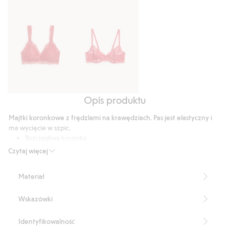
głosów
Opis produktu
Braletka
Stanik
z
na
Majtki koronkowe z frędzlami na krawędziach. Pas jest elastyczny i
koronką
fiszbinach,
ma wycięcie w szpic.
z
Rozciągliwa koronka
Pas wycięty w szpic
koronki
Czytaj więcej
Bawełniana podszewka w kroku
Produkt zawiera 84% poliamidu z odzysku.
Materiał
Numer artykułu
:
513564
Blended Recycled Polyamide
Wskazówki
Identyfikowalność