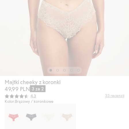
Majtki cheeky z koronki
49,99 PLN
3 za 2
Średnia ocena:
33
recenzji
4.3
Kolor:
Brązowy / koronkowe