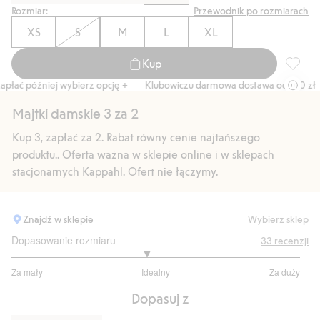
Rozmiar:
Przewodnik po rozmiarach
XS
S
M
L
XL
Kup
Majtki 
ać później wybierz opcję +
Klubowiczu darmowa dostawa od 150 zł
Majtki damskie 3 za 2
Kup 3, zapłać za 2. Rabat równy cenie najtańszego
produktu.. Oferta ważna w sklepie online i w sklepach
stacjonarnych Kappahl. Ofert nie łączymy.
Znajdź w sklepie
Wybierz sklep
Dopasowanie rozmiaru
33
recenzji
2.862068965517242
Za mały
Idealny
Za duży
na
Na
5
Dopasuj z
podstawie
29