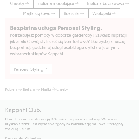
Cheeky
Bielizna modelująca
Bielizna bezszwowa
Majtki ciążowe
Bokserki
Wielopaki
Bezpłatna usługa Personal Styling.
Potrzebujesz pomocy w doborze garderoby? Szukasz inspiracji
jak znaleźć swój styl i czuć się komfortowo? Skorzystaj z naszej
bezpłatnej, godzinnej usługi osobistego stylisty w jednym z
wybranych sklepów Kappahl.
Personal Styling
Kobieta
Bielizna
Majtki
Cheeky
Kappahl Club.
Nowi Klubowicze otrzymują 15% zniżki na pierwsze zakupy. Warunkiem
uzyskania zniżki jest wyrażenie zgody na komunikację mailową. Szczegóły
znajdują się tutaj.
Dołącz do Klubu!