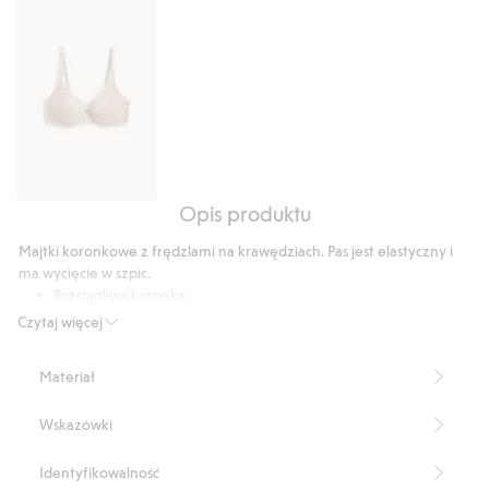
głosów
Opis produktu
Stanik
push
Majtki koronkowe z frędzlami na krawędziach. Pas jest elastyczny i
up
ma wycięcie w szpic.
z
Rozciągliwa koronka
koronki
Pas wycięty w szpic
Czytaj więcej
Bawełniana podszewka w kroku
Produkt zawiera 84% poliamidu z odzysku.
Materiał
Numer artykułu
:
901785
Blended Recycled Polyamide
Wskazówki
Identyfikowalność