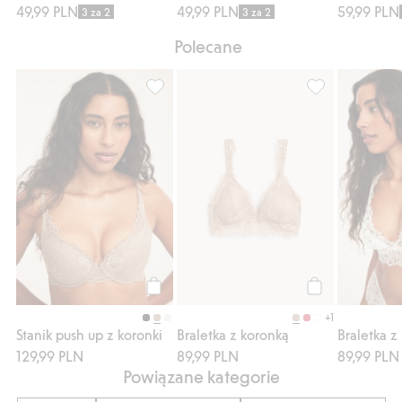
49,99 PLN
49,99 PLN
59,99 PLN
3 za 2
3 za 2
Polecane
Stanik push up z koronki, Dodaj do listy ul
Braletka z koron
Kup
Kup
+1
Stanik push up z koronki
Braletka z koronką
Braletka z
129,99 PLN
89,99 PLN
89,99 PLN
Powiązane kategorie