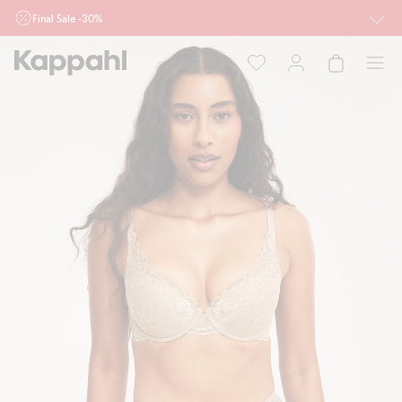
Final Sale -30%
Ważne przy zakupie min. 2 sztuk produktów włączonych w ofertę, również z
działu outlet do 10.8 w sklepach Kappahl i Newbie oraz na kappahl.com. Ofert
nie łączymy
Kobieta
Mężczyzna
Dziecko
Niemowlę
Newbie