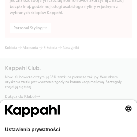
jak znaleźć swój styl i czuć się komfortowo? Skorzystaj z naszej
bezpłatnej, godzinnej usługi osobistego stylisty w jednym z
wybranych sklepów Kappahl.
Personal Styling
Kobieta
Akcesoria
Biżuteria
Naszyjniki
Kappahl Club.
Nowi Klubowicze otrzymują 15% zniżki na pierwsze zakupy. Warunkiem
uzyskania zniżki jest wyrażenie zgody na komunikację mailową. Szczegóły
znajdują się tutaj.
Dołącz do Klubu!