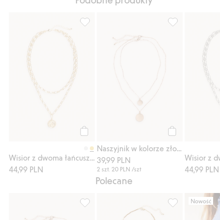
Wisior z dwoma łańcuszkami, Dodaj do lis
Naszyjnik w kol
Kup
Kup
Naszyjnik w kolorze złota
Wisior z dwoma łańcuszkami
39,99 PLN
44,99 PLN
44,99 PLN
2 szt.
20 PLN
/szt
Polecane
Nowość
Naszyjnik w kolorze złota, Dodaj do listy 
Wisior z małymi