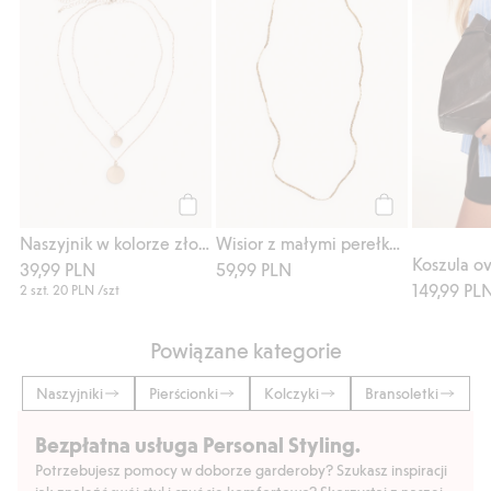
Kup
Kup
Naszyjnik w kolorze złota
Wisior z małymi perełkami
39,99 PLN
59,99 PLN
149,99 PL
2 szt.
20 PLN
/szt
Powiązane kategorie
Naszyjniki
Pierścionki
Kolczyki
Bransoletki
Bezpłatna usługa Personal Styling.
Potrzebujesz pomocy w doborze garderoby? Szukasz inspiracji