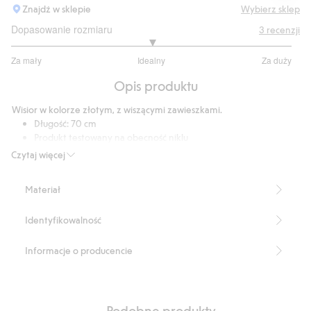
Znajdź w sklepie
Wybierz sklep
Dopasowanie rozmiaru
3
recenzji
3
Za mały
Idealny
Za duży
na
Na
5
Opis produktu
podstawie
1
Wisior w kolorze złotym, z wiszącymi zawieszkami.
głosów
Długość: 70 cm
Produkt testowany na obecność niklu
Numer artykułu
:
892869
Czytaj więcej
Recycled Metal
Materiał
Identyfikowalność
Informacje o producencie
Podobne produkty