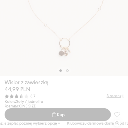
Wisior z zawieszką
44,99 PLN
Średnia ocena:
3
recenzji
3.7
Kolor:
Złoty / jednolite
Rozmiar:
ONE SIZE
Kup
Wisior 
 a zapłać później wybierz opcję +
Klubowiczu darmowa dostawa od 150 