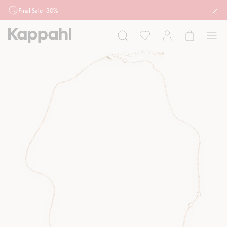
Final Sale -30%
Ważne przy zakupie min. 2 sztuk produktów włączonych w ofertę, również z
działu outlet do 10.8 w sklepach Kappahl i Newbie oraz na kappahl.com. Ofert
nie łączymy
Kobieta
Mężczyzna
Dziecko
Niemowlę
Newbie