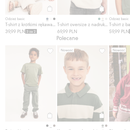
Kup
Kup
Odzież basic
Odzież basic
T-shirt z krótkimi rękawami, z dzianiny bawełnianej
T-shirt oversize z nadrukiem tekstowym
39,99 PLN
69,99 PLN
59,99 PLN
3 za 2
Polecane
Nowość
Nowość
Bojówki z elastycznego diagonalu, Dodaj d
Koszulka rugby 
Kup
Kup