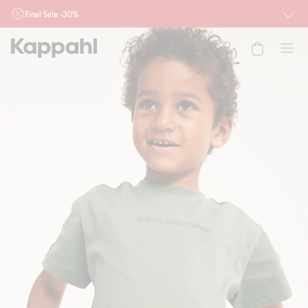
Final Sale -30%
Ważne przy zakupie min. 2 sztuk produktów włączonych w ofertę, również z
działu outlet do 10.8 w sklepach Kappahl i Newbie oraz na kappahl.com. Ofert
nie łączymy
Kobieta
Mężczyzna
Dziecko
Niemowlę
Newbie