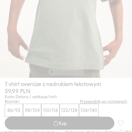
T-shirt oversize z nadrukiem tekstowym
59,99 PLN
Kolor:
Zielony / aplikacja/haft
Rozmiar:
Przewodnik po rozmiarach
86/92
98/104
110/116
122/128
134/140
Kup
T-shirt
zapłać później wybierz opcję +
Klubowiczu darmowa dostawa od 150 zł