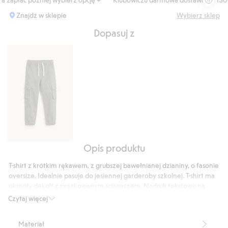
Znajdź w sklepie
Wybierz sklep
Dopasuj z
Opis produktu
Bojówki
z
T-shirt z krótkim rękawem, z grubszej bawełnianej dzianiny, o fasonie
elastycznego
oversize. Idealnie pasuje do jesiennej garderoby szkolnej. T-shirt ma
diagonalu
okrągły dekolt z prążkowanym ściągaczem. Nadruk tekstowy na
środku z przodu.
Czytaj więcej
Fason oversize
Okrągły dekolt
Materiał
Numer artykułu
:
947481