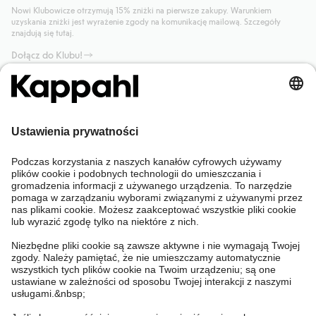
Nowi Klubowicze otrzymują 15% zniżki na pierwsze zakupy. Warunkiem
uzyskania zniżki jest wyrażenie zgody na komunikację mailową. Szczegóły
znajdują się tutaj.
Dołącz do Klubu!
Potrzebujesz pomocy?
Sklep internetowy
Kappahl Club
Częste pytania
Mój profil
O nas
Twoje zamówienie
Kappahl Club
O Kappahl Group
Warunki i zasady