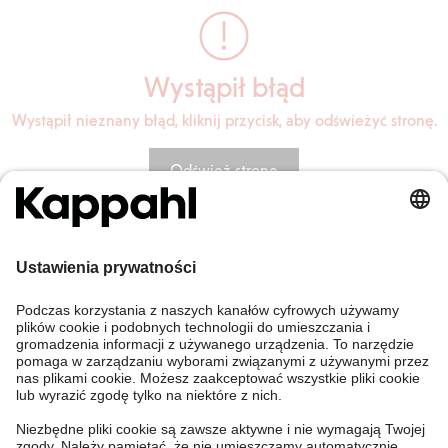
Wystąpił błąd
Wystąpił nieznany błąd, kliknij przycisk, aby odświeżyć stronę.
Odśwież stronę