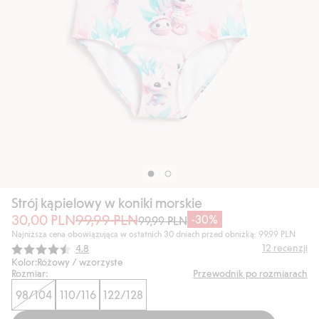
Strój kąpielowy w koniki morskie
30,00 PLN
99,99 PLN
-30%
99,99 PLN
Najniższa cena obowiązująca w ostatnich 30 dniach przed obniżką: 99,99 PLN
Średnia ocena:
12
recenzji
4.8
Kolor:
Różowy / wzorzyste
Rozmiar:
Przewodnik po rozmiarach
98/104
110/116
122/128