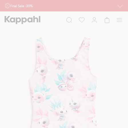
Final Sale -30%
Ważne przy zakupie min. 2 sztuk produktów włączonych w ofertę, również z
działu outlet do 10.8 w sklepach Kappahl i Newbie oraz na kappahl.com. Ofert
nie łączymy
Kobieta
Mężczyzna
Dziecko
Niemowlę
Newbie