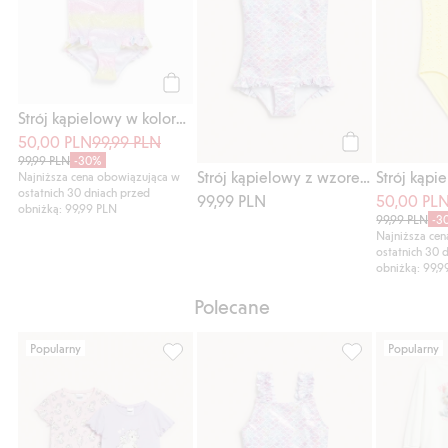
Kup
Strój kąpielowy w kolorach tęczy
50,00 PLN
99,99 PLN
Kup
99,99 PLN
-30%
Strój kąpielowy z wzorem w syrenki
Najniższa cena obowiązująca w
ostatnich 30 dniach przed
99,99 PLN
50,00 PL
obniżką: 99,99 PLN
99,99 PLN
-3
Najniższa ce
ostatnich 30 
obniżką: 99,9
Polecane
Popularny
Popularny
Piżama w jednorożce, 2-pak, Dodaj do list
Strój kąpielowy