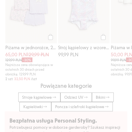
Kup
Kup
Piżama w jednorożce, 2-pak
Strój kąpielowy z wzorem w syrenki
Piżama w 
65,00 PLN
129,99 PLN
99,99 PLN
50,00 PL
129,99 PLN
-30%
99,99 PLN
-3
Najniższa cena obowiązująca w
Najniższa ce
ostatnich 30 dniach przed
ostatnich 30 
obniżką: 129,99 PLN
obniżką: 99,9
2 szt.
32,50 PLN
/szt
Powiązane kategorie
Stroje kąpielowe
Odzież UV
Bikini
Kąpielówki
Poncza i szlafroki kąpielowe
Bezpłatna usługa Personal Styling.
Potrzebujesz pomocy w doborze garderoby? Szukasz inspiracji