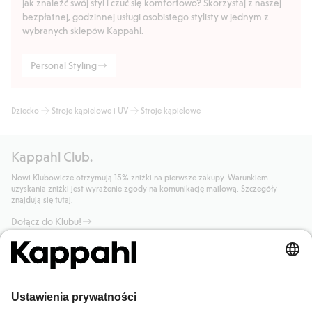
jak znaleźć swój styl i czuć się komfortowo? Skorzystaj z naszej
bezpłatnej, godzinnej usługi osobistego stylisty w jednym z
wybranych sklepów Kappahl.
Personal Styling
Dziecko
Stroje kąpielowe i UV
Stroje kąpielowe
Kappahl Club.
Nowi Klubowicze otrzymują 15% zniżki na pierwsze zakupy. Warunkiem
uzyskania zniżki jest wyrażenie zgody na komunikację mailową. Szczegóły
znajdują się tutaj.
Dołącz do Klubu!