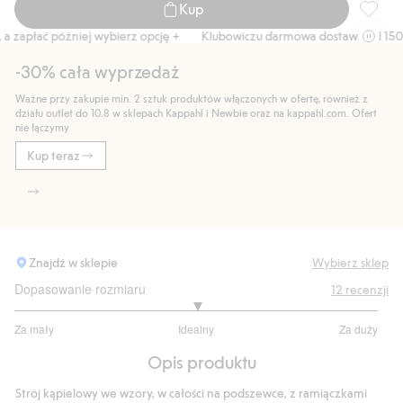
Kup
Strój k
 zapłać później wybierz opcję +
Klubowiczu darmowa dostawa od 150 zł
-30% cała wyprzedaż
Ważne przy zakupie min. 2 sztuk produktów włączonych w ofertę, również z
działu outlet do 10.8 w sklepach Kappahl i Newbie oraz na kappahl.com. Ofert
nie łączymy
Kup teraz
Znajdź w sklepie
Wybierz sklep
Dopasowanie rozmiaru
12
recenzji
3
Za mały
Idealny
Za duży
na
Na
5
Opis produktu
podstawie
10
Strój kąpielowy we wzory, w całości na podszewce, z ramiączkami