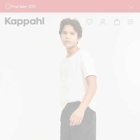
Final Sale -30%
Ważne przy zakupie min. 2 sztuk produktów włączonych w ofertę, również z
działu outlet do 10.8 w sklepach Kappahl i Newbie oraz na kappahl.com. Ofert
nie łączymy
Kobieta
Mężczyzna
Dziecko
Niemowlę
Newbie