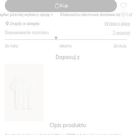
Kup
Szorty 
łać później wybierz opcję +
Klubowiczu darmowa dostawa od 150 zł
Znajdź w sklepie
Wybierz sklep
Dopasowanie rozmiaru
7
recenzji
2.666666666666667
Za mały
Idealny
Za duży
na
Na
5
Dopasuj z
podstawie
6
głosów
Opis produktu
T-
shirt