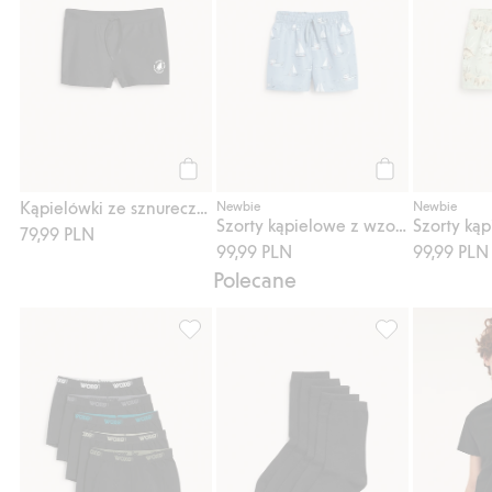
Kup
Kup
Kąpielówki ze sznureczkiem
Newbie
Newbie
Szorty kąpielowe z wzorem w łódki
79,99 PLN
99,99 PLN
99,99 PLN
Polecane
Majtki bokserki 5-pak, Dodaj do listy ulubi
Skarpetki 5-pak,