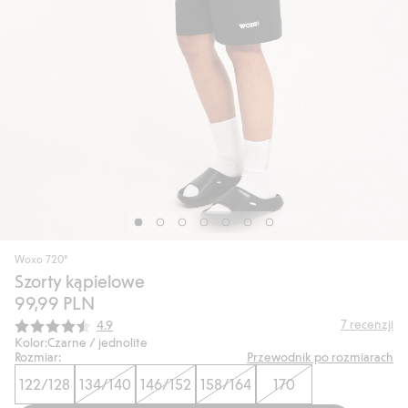
Woxo 720°
Szorty kąpielowe
99,99 PLN
Średnia ocena:
7
recenzji
4.9
Kolor:
Czarne / jednolite
Rozmiar:
Przewodnik po rozmiarach
122/128
134/140
146/152
158/164
170