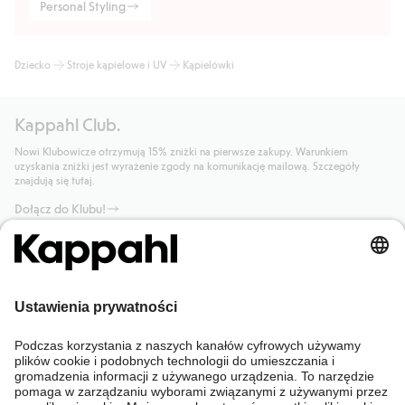
Personal Styling
Dziecko
Stroje kąpielowe i UV
Kąpielówki
Kappahl Club.
Nowi Klubowicze otrzymują 15% zniżki na pierwsze zakupy. Warunkiem
uzyskania zniżki jest wyrażenie zgody na komunikację mailową. Szczegóły
znajdują się tutaj.
Dołącz do Klubu!
Potrzebujesz pomocy?