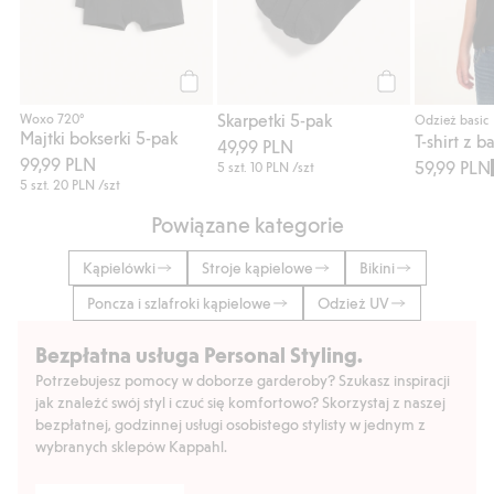
Kup
Kup
Skarpetki 5-pak
Woxo 720°
Odzież basic
Majtki bokserki 5-pak
49,99 PLN
99,99 PLN
59,99 PLN
5 szt.
10 PLN
/szt
5 szt.
20 PLN
/szt
Powiązane kategorie
Kąpielówki
Stroje kąpielowe
Bikini
Poncza i szlafroki kąpielowe
Odzież UV
Bezpłatna usługa Personal Styling.
Potrzebujesz pomocy w doborze garderoby? Szukasz inspiracji
jak znaleźć swój styl i czuć się komfortowo? Skorzystaj z naszej
bezpłatnej, godzinnej usługi osobistego stylisty w jednym z
wybranych sklepów Kappahl.