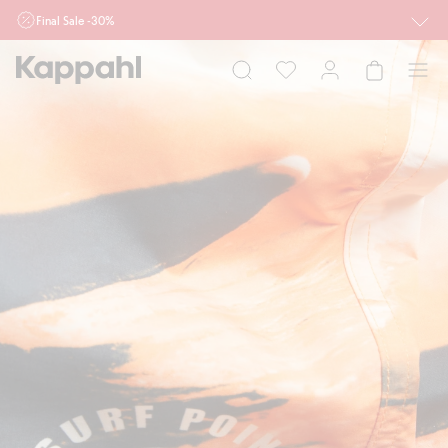
Final Sale -30%
Ważne przy zakupie min. 2 sztuk produktów włączonych w ofertę, również z
działu outlet do 10.8 w sklepach Kappahl i Newbie oraz na kappahl.com. Ofert
nie łączymy
Kobieta
Mężczyzna
Dziecko
Niemowlę
Newbie