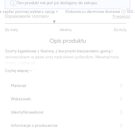
Ten produkt nie jest już dostępny do zakupu.
apłać później wybierz opcję +
Klubowiczu darmowa dostawa od 150 zł
Dopasowanie rozmiaru
9
recenzji
2.6
Za mały
Idealny
Za duży
na
Na
5
Opis produktu
podstawie
5
Szorty kąpielowe z tkaniny, z bocznymi kieszeniami, gumą i
głosów
sznureczkiem w pasie oraz nadrukiem surferskim. Wewnętrzne
szorty z siateczki.
Numer artykułu
:
837906
Czytaj więcej
Blended Recycled Polyester
Materiał
Wskazówki
Identyfikowalność
Informacje o producencie