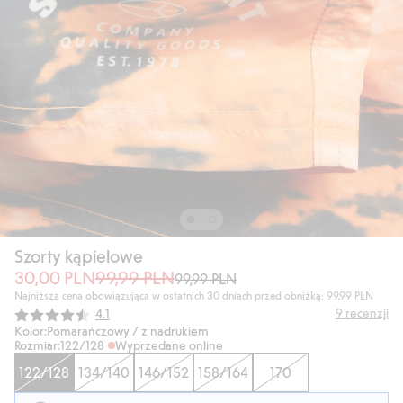
Szorty kąpielowe
30,00 PLN
99,99 PLN
99,99 PLN
Najniższa cena obowiązująca w ostatnich 30 dniach przed obniżką: 99,99 PLN
Średnia ocena:
9
recenzji
4.1
Kolor:
Pomarańczowy / z nadrukiem
Rozmiar:
122/128
Wyprzedane online
122/128
134/140
146/152
158/164
170