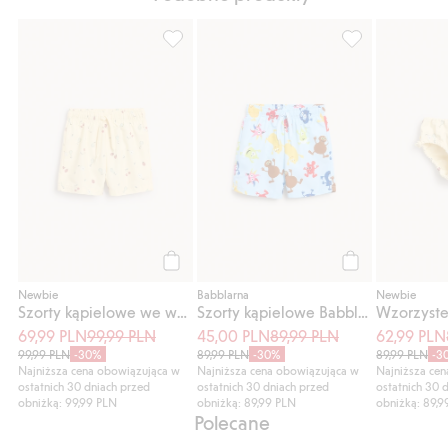
Szorty kąpielowe we wzory, Dodaj do list
Szorty kąpielow
Kup
Kup
Newbie
Babblarna
Newbie
Szorty kąpielowe we wzory
Szorty kąpielowe Babblarna
Wzorzyste
69,99 PLN
99,99 PLN
45,00 PLN
89,99 PLN
62,99 PLN
99,99 PLN
-30%
89,99 PLN
-30%
89,99 PLN
-3
Najniższa cena obowiązująca w
Najniższa cena obowiązująca w
Najniższa ce
ostatnich 30 dniach przed
ostatnich 30 dniach przed
ostatnich 30 
obniżką: 99,99 PLN
obniżką: 89,99 PLN
obniżką: 89,9
Polecane