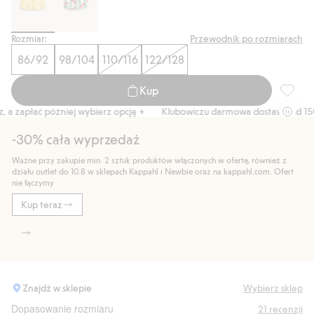
Rozmiar:
Przewodnik po rozmiarach
86/92
98/104
110/116
122/128
Kup
Szorty 
a zapłać później wybierz opcję +
Klubowiczu darmowa dostawa od 150 z
-30% cała wyprzedaż
Ważne przy zakupie min. 2 sztuk produktów włączonych w ofertę, również z
działu outlet do 10.8 w sklepach Kappahl i Newbie oraz na kappahl.com. Ofert
nie łączymy
Kup teraz
Znajdź w sklepie
Wybierz sklep
Dopasowanie rozmiaru
21
recenzji