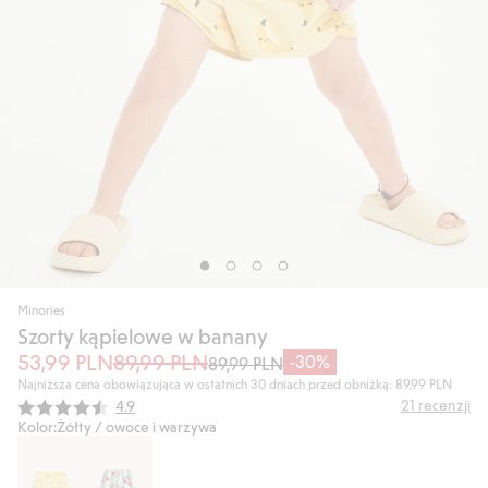
Minories
Szorty kąpielowe w banany
53,99 PLN
89,99 PLN
-30%
89,99 PLN
Najniższa cena obowiązująca w ostatnich 30 dniach przed obniżką: 89,99 PLN
Średnia ocena:
21
recenzji
4.9
Kolor:
Żółty / owoce i warzywa