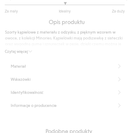
3
Za mały
Idealny
Za duży
na
Na
5
Opis produktu
podstawie
18
Szorty kąpielowe z materiału z odzysku, z pięknym wzorem w
głosów
owoce, z kolekcji Minories. Kąpielówki mają podszewkę z siateczki
oraz wygodną gumę i sznureczek w pasie, dzięki czemu można je
dopasować do rosnącego dziecka.
Czytaj więcej
Sznureczek.
Podszewka z siateczki.
Materiał
Produkt zawiera 100% poliestru z odzysku.
Numer artykułu
:
818864
Wskazówki
Recycled Polyester
Identyfikowalność
Informacje o producencie
Podobne produkty