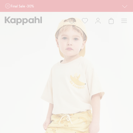
Final Sale -30%
Ważne przy zakupie min. 2 sztuk produktów włączonych w ofertę, również z
działu outlet do 10.8 w sklepach Kappahl i Newbie oraz na kappahl.com. Ofert
nie łączymy
Kobieta
Mężczyzna
Dziecko
Niemowlę
Newbie