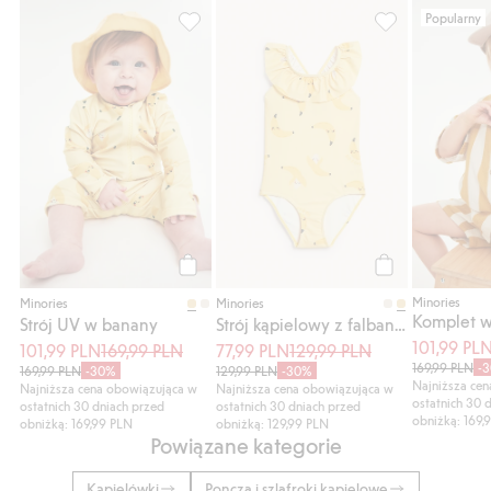
Popularny
Strój UV w banany, Dodaj do listy ulubion
Strój kąpielowy 
Kup
Kup
Minories
Minories
Minories
Strój UV w banany
Strój kąpielowy z falbanką
101,99 PL
101,99 PLN
169,99 PLN
77,99 PLN
129,99 PLN
169,99 PLN
-
169,99 PLN
-30%
129,99 PLN
-30%
Najniższa ce
Najniższa cena obowiązująca w
Najniższa cena obowiązująca w
ostatnich 30 
ostatnich 30 dniach przed
ostatnich 30 dniach przed
obniżką: 169,
obniżką: 169,99 PLN
obniżką: 129,99 PLN
Powiązane kategorie
Kąpielówki
Poncza i szlafroki kąpielowe