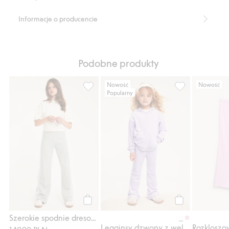
Informacje o producencie
Podobne produkty
Nowość
Nowość
Popularny
Szerokie spodnie dresowe z koronkowymi
Legginsy dzwony
Kup
Kup
Szerokie spodnie dresowe z koronkowymi wykończeniami na nogawkach
Legginsy dzwony z weluru