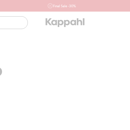
Final Sale -30%
Ważne przy zakupie min. 2 sztuk produktów włączonych w
ofertę, również z działu outlet do 10.8 w sklepach Kappahl i
Newbie oraz na kappahl.com. Ofert nie łączymy
Kobieta
Mężczyzna
Dziecko
Niemowlę
Newbie
nim x-slim, Dodaj do listy ulubione