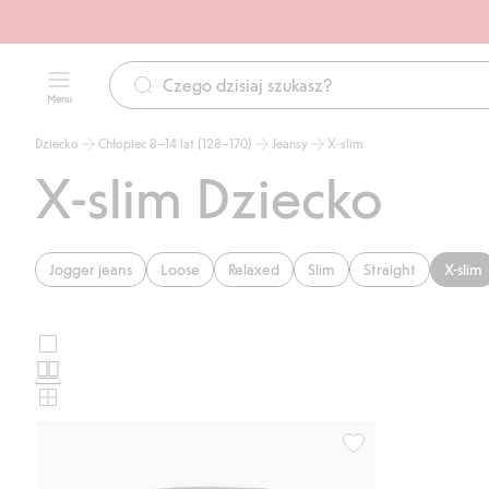
Menu
Dziecko
Chłopiec 8–14 lat (128–170)
Jeansy
X-slim
X-slim Dziecko
Jogger jeans
Loose
Relaxed
Slim
Straight
X-slim
Duże
Wybierz
zdjęcia
Standardowe
układ
zdjęcia
Małe
karty
zdjęcia
produktu
Slim jeans jogger de