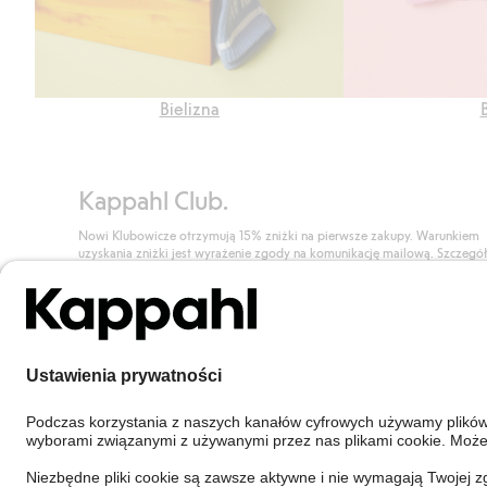
Bielizna
Kappahl Club.
Nowi Klubowicze otrzymują 15% zniżki na pierwsze zakupy. Warunkiem
uzyskania zniżki jest wyrażenie zgody na komunikację mailową. Szczegó
znajdują się tutaj.
Dołącz do Klubu!