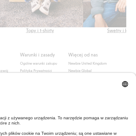
Topy i t-shirty
Swetry i kard
Warunki i zasady
Więcej od nas
Ogólne warunki zakupu
Newbie United Kingdom
ozwój
Polityka Prywatności
Newbie Global
Polityka plików cookie
Affiliate
i
Warunki #YesKappahl
#YesNewbie
wa