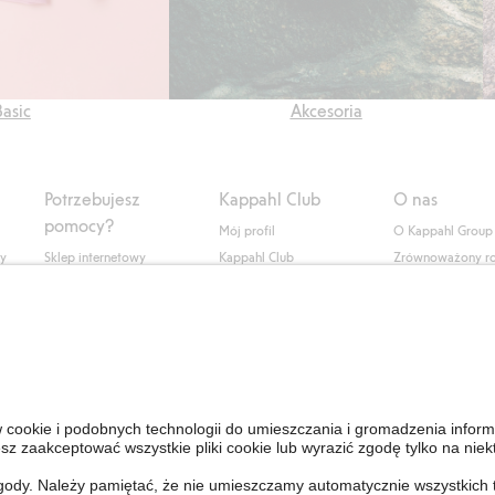
Basic
Akcesoria
Potrzebujesz
Kappahl Club
O nas
pomocy?
Mój profil
O Kappahl Group
ły
Sklep internetowy
Kappahl Club
Zrównoważony r
Częste pytania
Warunki członkostwa
Praca u nas
Twoje zamówienie
Prasa i aktualnośc
Skontaktuj się z nami
Dostępność cyfro
Znajdź sklep
Sprawdź saldo karty
upominkowej
Personal Styling
Odstąp od umowy