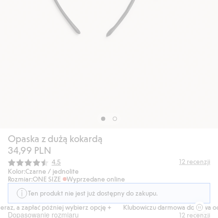
Opaska z dużą kokardą
34,99 PLN
Średnia ocena:
12
recenzji
4.5
Kolor:
Czarne / jednolite
Rozmiar:
ONE SIZE
Wyprzedane online
Ten produkt nie jest już dostępny do zakupu.
raz, a zapłać później wybierz opcję +
Klubowiczu darmowa dostawa od 
Dopasowanie rozmiaru
12
recenzji