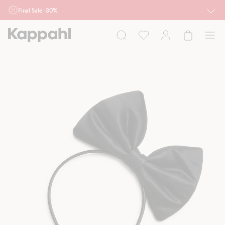
Final Sale -30%
Ważne przy zakupie min. 2 sztuk produktów włączonych w ofertę, również z
działu outlet do 10.8 w sklepach Kappahl i Newbie oraz na kappahl.com. Ofert
nie łączymy
Kobieta
Mężczyzna
Dziecko
Niemowlę
Newbie