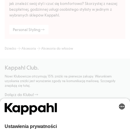
jak znaleźć swój styl i czuć się komfortowo? Skorzystaj z naszej
bezpłatnej, godzinnej usługi osobistego stylisty w jednym z
wybranych sklepów Kappahl.
Personal Styling
Dziecko
Akcesoria
Akcesoria do włosów
Kappahl Club.
Nowi Klubowicze otrzymują 15% zniżki na pierwsze zakupy. Warunkiem
uzyskania zniżki jest wyrażenie zgody na komunikację mailową. Szczegóły
znajdują się tutaj.
Dołącz do Klubu!