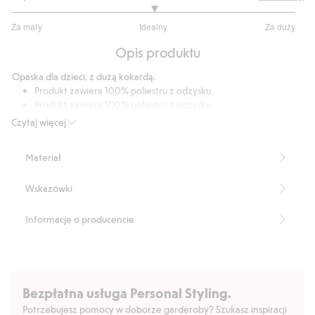
3
Za mały
Idealny
Za duży
na
Na
5
Opis produktu
podstawie
11
Opaska dla dzieci, z dużą kokardą.
głosów
Produkt zawiera 100% poliestru z odzysku.
Produkt zawiera 100% poliestru z odzysku.
Numer artykułu
:
395681
Czytaj więcej
Materiał
Wskazówki
Informacje o producencie
Bezpłatna usługa Personal Styling.
Potrzebujesz pomocy w doborze garderoby? Szukasz inspiracji