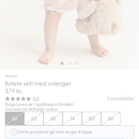
Newbie
Rutete sett med volanger
379 kr.
Gjennomsnittskarakter:
9
anmeldelser
5.0
Farge:
Lyserosa / applikasjon/broderi
Størrelse:
56
Utsolgt online
56
62
68
74
80
86
Dette produktet går ikke lenger å kjøpe