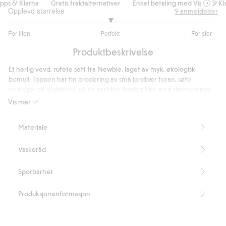
s & Klarna
Gratis fraktalternativer
Enkel betaling med Vipps & Klar
Opplevd størrelse
9
anmeldelser
3
For liten
Perfekt
For stor
av
Basert
5
Produktbeskrivelse
på
8
Et herlig vevd, rutete sett fra Newbie, laget av myk, økologisk
stemmer
bomull. Toppen har fin brodering av små jordbær foran, søte
volanger på skuldrene og en praktisk åpning bak med sjarmerende
Newbie-knapper. Den matchende shortsen har myk strikk i både
Vis mer
midjen og benåpningene, noe som gjør den behagelig for små
bevegelser. Den kan også matches søtt med både mor og søsken for
Materiale
en søt look.
Inneholder 100 % økologisk bomull.
Vaskeråd
Artikkelnummer
:
446740
Organic cotton
Sporbarhet
Produksjonsinformasjon