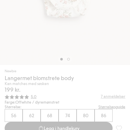
Newbie
Langermet blomstrete body
Kan matches med søsken
199 kr.
Gjennomsnittskarakter:
7
anmeldelser
5.0
Farge:
Offwhite / dyremønstret
Størrelse:
Størrelsesguide
56
62
68
74
80
86
Legg i handlekurv