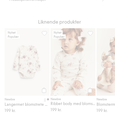
Liknende produkter
Nyhet
Nyhet
Populær
Populær
Langermet blomstrete body, Legg til i favo
Ribbet body med 
Legg til
Legg til
Newbie
Newbie
Newbie
Ribbet body med blomster
Langermet blomstrete body
199 kr.
199 kr.
199 kr.