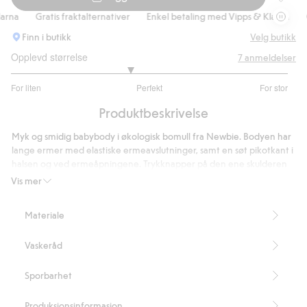
Langerm
rna
Gratis fraktalternativer
Enkel betaling med Vipps & Klarna
Gr
Finn i butikk
Velg butikk
Opplevd størrelse
7
anmeldelser
2.714285714285714
For liten
Perfekt
For stor
av
Basert
5
Produktbeskrivelse
på
7
Myk og smidig babybody i økologisk bomull fra Newbie. Bodyen har
stemmer
lange ermer med elastiske ermeavslutninger, samt en søt pikotkant i
halsen og ved ermeåpningene. Trykknapper på den ene skulderen
og i skrittet gjør av- og påklednignen enklere. I et nydelig mønster
Vis mer
av blomster og rådyr. Kan matches søtt med søsken.
Mønster av blomster og hjort.
Materiale
Pikotkant.
Langermet.
Vaskeråd
Trykknapper på skulderen og i skrittet.
Kan søskenmatches.
Inneholder 95 % økologisk bomull.
Sporbarhet
Artikkelnummer
:
916163
Organic cotton – GOTS
Produksjonsinformasjon