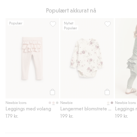
Populært akkurat nå
Populær
Nyhet
Populær
Leggings med volang, Legg til i favoriter
Langermet bloms
Legg til
Legg til
Newbie Icons
Newbie
Newbie Icons
Leggings med volang
Langermet blomstrete body
Leggings 
179 kr.
199 kr.
199 kr.