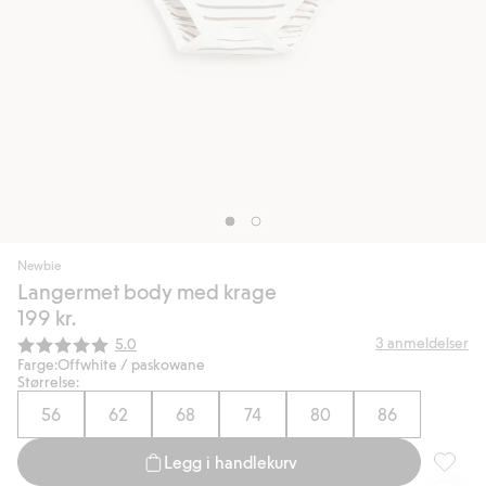
Newbie
Langermet body med krage
199 kr.
Gjennomsnittskarakter:
3
anmeldelser
5.0
Farge:
Offwhite / paskowane
Størrelse:
56
62
68
74
80
86
Legg i handlekurv
Langerm