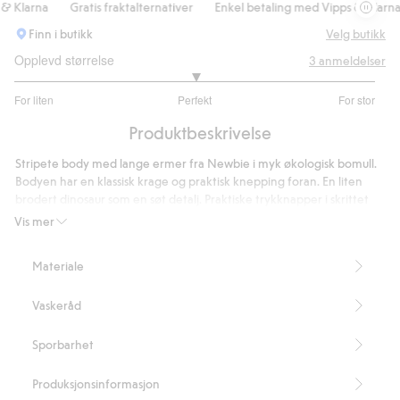
 Klarna
Gratis fraktalternativer
Enkel betaling med Vipps & Klarna
Finn i butikk
Velg butikk
Opplevd størrelse
3
anmeldelser
3
For liten
Perfekt
For stor
av
Basert
5
Produktbeskrivelse
på
3
Stripete body med lange ermer fra Newbie i myk økologisk bomull.
stemmer
Bodyen har en klassisk krage og praktisk knepping foran. En liten
brodert dinosaur som en søt detalj. Praktiske trykknapper i skrittet
gjør det enkelt å skifte klær.
Vis mer
Langermet.
Klassisk krage.
Materiale
Praktisk knepping.
Brodert dinosaur.
Vaskeråd
Trykknapper i skrittet.
Dette produktet inneholder 95 % økologisk bomull.
Artikkelnummer
:
906016
Sporbarhet
Organic cotton – GOTS
Produksjonsinformasjon