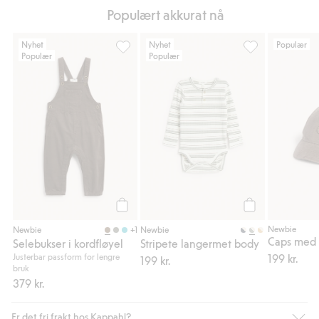
Populært akkurat nå
Nyhet
Nyhet
Populær
Populær
Populær
Selebukser i kordfløyel, Legg til i favoriter
Stripete langerm
Legg til
Legg til
Newbie
+1
Newbie
Newbie
Caps med 
Selebukser i kordfløyel
Stripete langermet body
Justerbar passform for lengre
199 kr.
199 kr.
bruk
379 kr.
Er det fri frakt hos Kappahl?