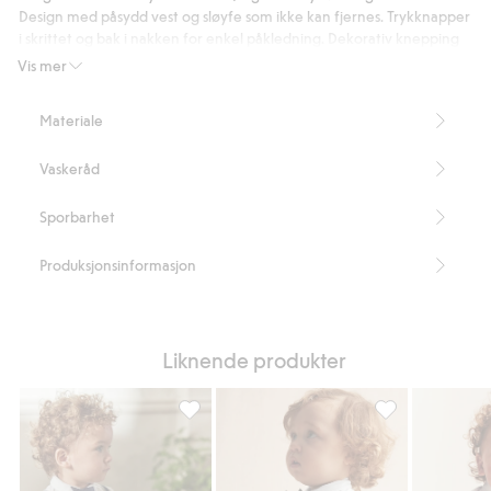
Design med påsydd vest og sløyfe som ikke kan fjernes. Trykknapper
i skrittet og bak i nakken for enkel påkledning. Dekorativ knepping
på vesten.
Vis mer
Inneholder 95% økologisk bomull.
Artikkelnummer
:
833137
Materiale
Organic cotton – GOTS
Vaskeråd
Sporbarhet
Produksjonsinformasjon
Liknende produkter
Langermet body med sløyfe, Legg til i fav
Langermet body 