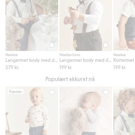
Legg til
Legg til
Newbie
Newbie Icons
Newbie
Langermet body med sløyfe
Langermet body med sløyfe baby
279 kr.
199 kr.
199 kr.
Populært akkurat nå
Populær
Kosebukse, Legg til i favoriter
Leggings baby, L