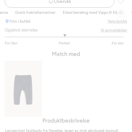
Overvåk
Body me
a
Gratis fraktalternativer
Enkel betaling med Vipps & Klarna
Grat
Finn i butikk
Velg butikk
Opplevd størrelse
16
anmeldelser
3
For liten
Perfekt
For stor
av
Basert
5
Match med
på
11
stemmer
Produktbeskrivelse
Kosebukse
Langermet festbody fra Newbie, laget av myk økologisk bomull.