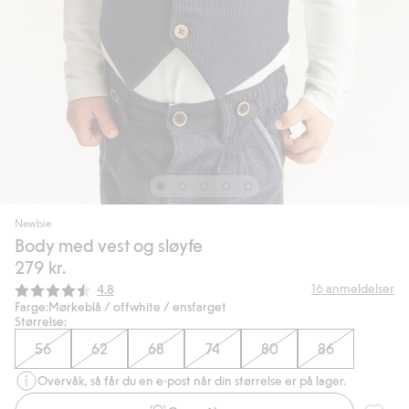
Newbie
Body med vest og sløyfe
279 kr.
Gjennomsnittskarakter:
16
anmeldelser
4.8
Farge:
Mørkeblå / offwhite / ensfarget
Størrelse:
56
62
68
74
80
86
Overvåk, så får du en e-post når din størrelse er på lager.