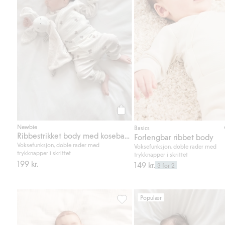
Legg til
Newbie
Basics
Ribbestrikket body med kosebamser
Forlengbar ribbet body
Voksefunksjon, doble rader med
Voksefunksjon, doble rader med
trykknapper i skrittet
trykknapper i skrittet
199 kr.
149 kr.
3 for 2
Populær
Ribbede leggings, Legg til i favo