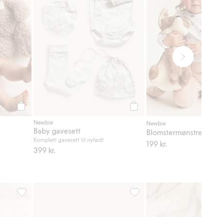
Legg til
Legg til
Newbie
Newbie
Baby gavesett
d
Komplett gavesett til nyfødt
199 kr.
399 kr.
 til i favoriter
Ribbede leggings, Legg til i favoriter
2-pk. sokker med bamser, Le