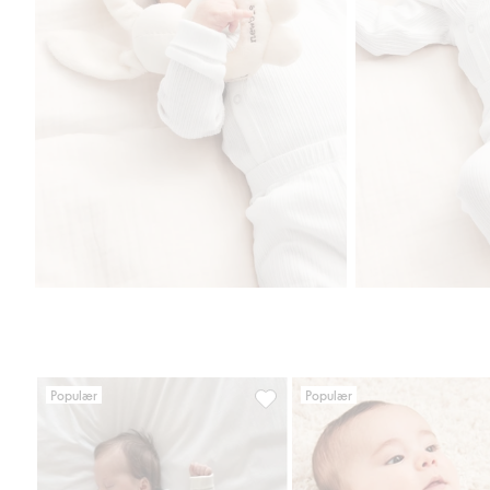
Populær
Populær
Ribbestrikket body med kosebamse