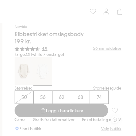
Newbie
Ribbestrikket omslagsbody
199 kr.
Gjennomsnittskarakter:
56
anmeldelser
4.9
Farge:
Offwhite / ensfarget
Størrelse:
Størrelsesguide
50
56
62
68
74
Legg i handlekurv
Ribbestrikke
rna
Gratis fraktalternativer
Enkel betaling med Vipps & Klarna
Gr
Finn i butikk
Velg butikk