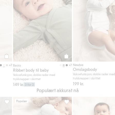
Legg til
Legg til
Newbie
+7
+7
Basics
Omslagsbody
Ribbet body til baby
Voksefunksjon, doble rader me
Voksefunksjon, doble rader med
trykknapper i skrittet
trykknapper i skrittet
199 kr.
149 kr.
3 for 2
Populært akkurat nå
Populær
riter
Ribbestrikket body med kosebamser, Legg til i favoriter
Leggings med kosebamser, Legg