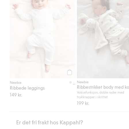
Legg til
Newbie
Newbie
Ribbede leggings
Voksefunksjon, doble rader med
149 kr.
trykknapper i skrittet
199 kr.
Er det fri frakt hos Kappahl?