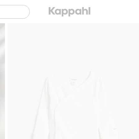
Gratis fraktalternativer
Enkel betaling med Vipps & Kla