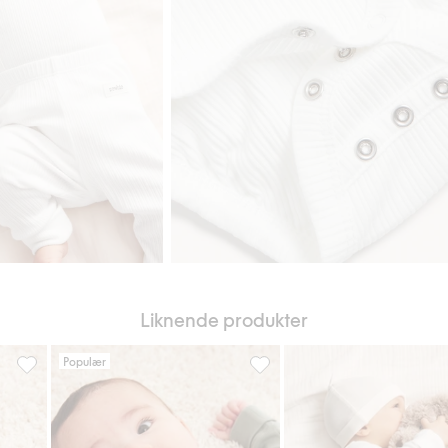
Liknende produkter
Populær
r, Legg til i favoriter
Forlengbar ribbet body, Legg til i favoriter
Ribbet body til baby, Legg til 