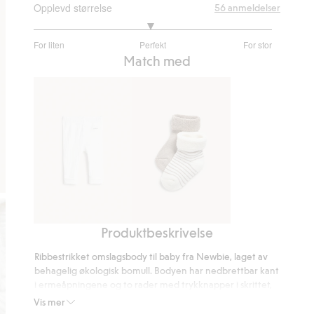
Opplevd størrelse
56
anmeldelser
2.96078431372549
For liten
Perfekt
For stor
av
Basert
Match med
5
på
51
stemmer
Produktbeskrivelse
Ribbede
2-
leggings
pk.
Ribbestrikket omslagsbody til baby fra Newbie, laget av
sokker
behagelig økologisk bomull. Bodyen har nedbrettbar kant
i ermeåpningene og to rader med trykknapper i skrittet,
slik at babyen kan vokse med plagget, men likevel
Vis mer
beholde samme plagg over lengre tid. En myk og fin