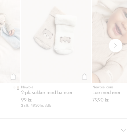
Legg til
Legg til
Newbie
Newbie Icons
2-pk. sokker med bamser
Lue med ører
99 kr.
79,90 kr.
2 stk.
49,50 kr.
/stk