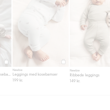
Legg til
Legg til
Newbie
Newbie
Ribbestrikket body med kosebamser
Leggings med kosebamser
Ribbede leggings
199 kr.
149 kr.