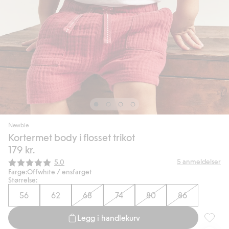
Newbie
Kortermet body i flosset trikot
179 kr.
Gjennomsnittskarakter:
5
anmeldelser
5.0
Farge:
Offwhite / ensfarget
Størrelse:
56
62
68
74
80
86
Legg i handlekurv
Korterme