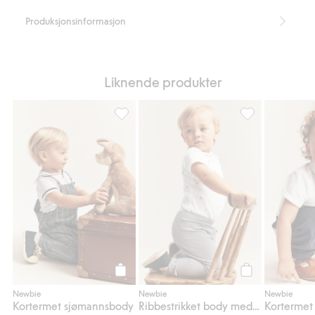
Produksjonsinformasjon
Liknende produkter
Kortermet sjømannsbody, Legg til i favorit
Ribbestrikket bo
Legg til
Legg til
Newbie
Newbie
Newbie
Kortermet sjømannsbody
Ribbestrikket body med seilbåter