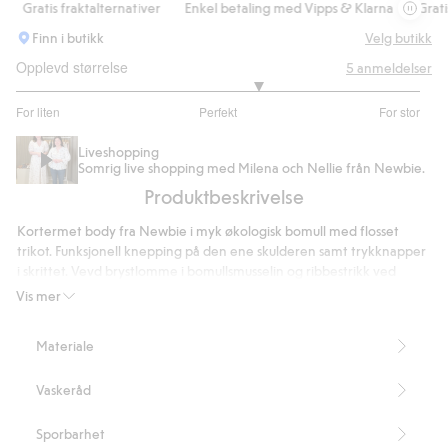
Gratis fraktalternativer
Enkel betaling med Vipps & Klarna
Gratis fr
Finn i butikk
Velg butikk
Opplevd størrelse
5
anmeldelser
3.4
For liten
Perfekt
For stor
av
Basert
5
på
Liveshopping
Somrig live shopping med Milena och Nellie från Newbie.
5
Produktbeskrivelse
stemmer
Kortermet body fra Newbie i myk økologisk bomull med flosset
trikot. Funksjonell knepping på den ene skulderen samt trykknapper
i skrittet. Vevd brystlomme i bomullsmusselin og ribbestrikk ved
halsen og anklene.
Vis mer
Inneholder 100 % økologisk bomull.
Artikkelnummer
:
844795
Materiale
Organic cotton – GOTS
Vaskeråd
Sporbarhet