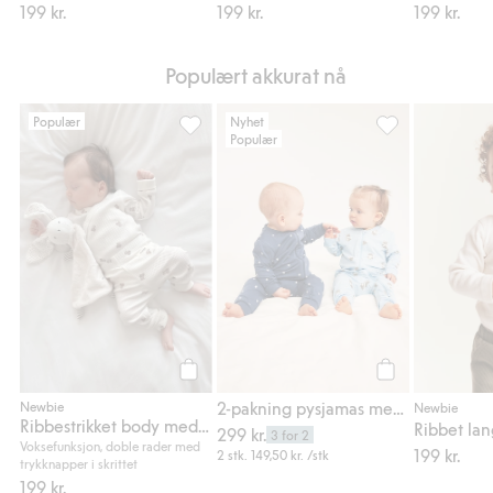
199 kr.
199 kr.
199 kr.
Populært akkurat nå
Populær
Nyhet
Populær
Ribbestrikket body med kosebamser, Legg ti
2-pakning pysjam
Legg til
Legg til
2-pakning pysjamas med glidelås
Newbie
Newbie
Ribbestrikket body med kosebamser
Ribbet la
299 kr.
3 for 2
Voksefunksjon, doble rader med
199 kr.
2 stk.
149,50 kr.
/stk
trykknapper i skrittet
199 kr.