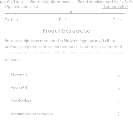
s & Klarna
Gratis fraktalternativer
Enkel betaling med Vipps & Klar
Opplevd størrelse
11
anmeldelser
3.2
For liten
Perfekt
For stor
av
Basert
5
Produktbeskrivelse
på
10
En klassisk hjelmlue med ører fra Newbie, laget av mykt ull – et
stemmer
ansvarlig valg som varmer med omtanke. Svært myk kvalitet med
ørelapper og knytebånd som holder luen på plass. Tidløs design og
perfekt for kjølige dager.
Vis mer
100 % sertifisert ull.
Artikkelnummer
:
534578
Materiale
RWS certified wool
Vaskeråd
Sporbarhet
Produksjonsinformasjon