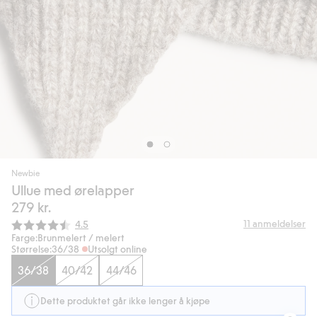
Newbie
Ullue med ørelapper
279 kr.
Gjennomsnittskarakter:
11
anmeldelser
4.5
Farge:
Brunmelert / melert
Størrelse:
36/38
Utsolgt online
36/38
40/42
44/46
Dette produktet går ikke lenger å kjøpe