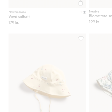
Legg til
Newbie
Newbie Icons
Blomstrete so
Vevd solhatt
199 kr.
179 kr.
Mønstret solhatt med