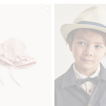
l i favoriter
Blomstrete solhatt med sløyfe, Legg til 