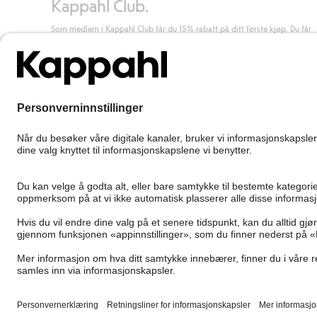
Kappahl Club.
Som medlem i Kappahl Club får du 15% rabatt på ditt første kjøp. Du får
unike medlemstilbud, alltid fri frakt (til utleveringssted) ved kjøp over 50
kr, og du samler poeng på alle dine kjøp og aktiviteter.
Bli medlem
Norway
Bytt sted
Cookies