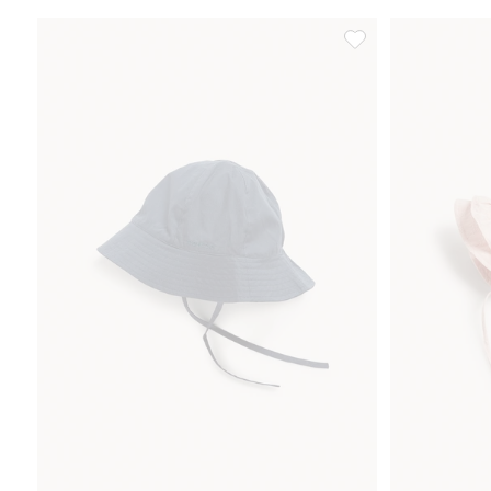
Vevd solhatt, Legg ti