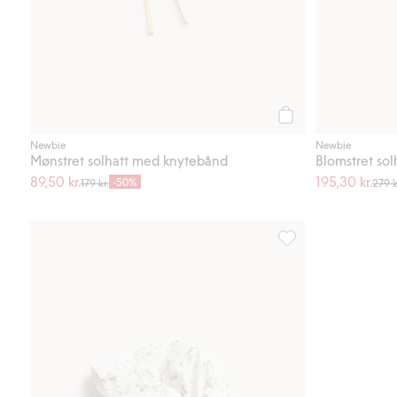
Legg til
Newbie
Newbie
Mønstret solhatt med knytebånd
Blomstret so
89,50 kr.
195,30 kr.
-50%
179 kr.
279 k
Blomstrete solhatt m