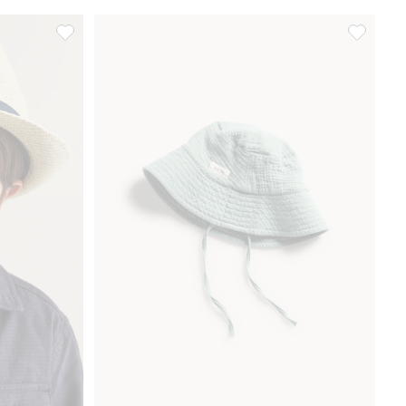
i favoriter
Stråhatt, Legg til i favoriter
Solhatt m