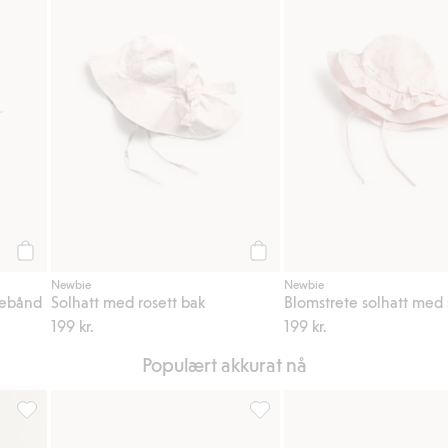
Legg til
Legg til
Newbie
Newbie
tebånd
Solhatt med rosett bak
Blomstrete solhatt med 
199 kr.
199 kr.
Populært akkurat nå
r, Legg til i favoriter
Liten blomstret kjole med volanger, Legg til i favoriter
Blomstrete solhatt med sløyfe,