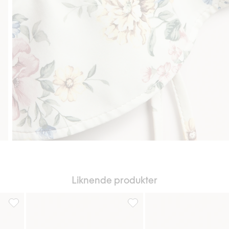
Liknende produkter
gg til i favoriter
Mønstret solhatt med knytebånd, Legg til i favoriter
Solhatt med rosett bak, Legg ti