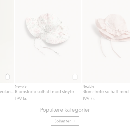
Legg til
Legg til
Newbie
Newbie
Liten blomstret kjole med volanger
Blomstrete solhatt med sløyfe
Blomstrete solhatt med 
199 kr.
199 kr.
Populære kategorier
Solhatter