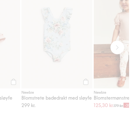
Legg til
Legg til
Newbie
Newbie
sløyfe
Blomstrete badedrakt med sløyfe
299 kr.
125,30 kr.
-30%
179 kr.