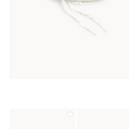
Blomstrete solhatt med sløyfe, Le