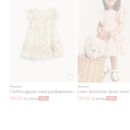
Legg til
Newbie
Newbie
Chiffongkjole med jordbærmønster
189,50 kr.
199,50 kr.
-50%
-50%
379 kr.
399 kr.