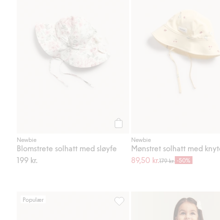
Legg til
Newbie
Newbie
Blomstrete solhatt med sløyfe
Mønstret solhatt med kny
199 kr.
89,50 kr.
-50%
179 kr.
Populær
Chiffongkjole med jordbærmønste