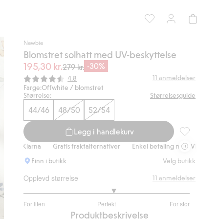
Newbie
Blomstret solhatt med UV-beskyttelse
195,30 kr.
-30%
279 kr.
Gjennomsnittskarakter:
11
anmeldelser
4.8
Farge:
Offwhite / blomstret
Størrelse:
Størrelsesguide
44/46
48/50
52/54
Legg i handlekurv
Blomstret so
 Klarna
Gratis fraktalternativer
Enkel betaling med Vipps & Klarna
Finn i butikk
Velg butikk
Opplevd størrelse
11
anmeldelser
3.181818181818182
For liten
Perfekt
For stor
av
Basert
Produktbeskrivelse
5