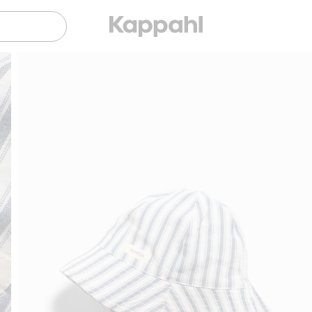
Gratis fraktalternativer
Enkel betaling m