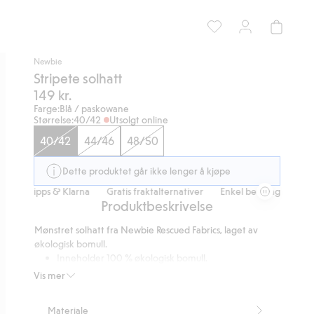
Newbie
Stripete solhatt
149 kr.
Farge:
Blå / paskowane
Størrelse:
40/42
Utsolgt online
40/42
44/46
48/50
Dette produktet går ikke lenger å kjøpe
ed Vipps & Klarna
Gratis fraktalternativer
Enkel betaling med Vipps
Produktbeskrivelse
Mønstret solhatt fra Newbie Rescued Fabrics, laget av
økologisk bomull.
Inneholder 100 % økologisk bomull.
Vi redder overskytende Newbie-materialer for å
Vis mer
skape nye plagg som andre får glede av
Artikkelnummer
:
339804
Materiale