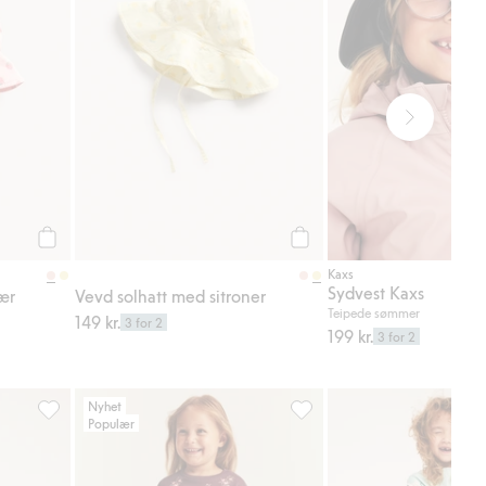
Legg til
Legg til
Kaxs
Sydvest Kaxs
ær
Vevd solhatt med sitroner
Teipede sømmer
149 kr.
3 for 2
199 kr.
3 for 2
Nyhet
Populær
egg til i favoriter
Bukser i ribbet velour, Legg til i favoriter
Blomstrete joggebukse, Legg