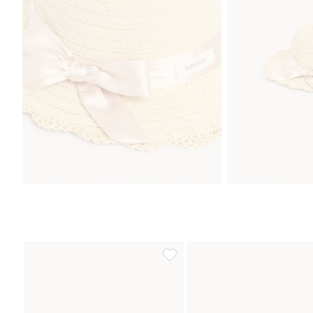
Blomstrete solhatt med sløyfe, Le