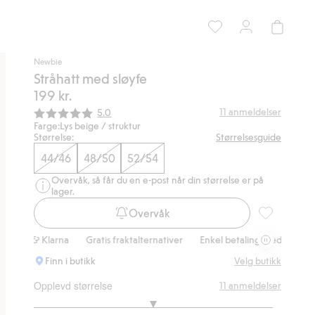
Newbie
Stråhatt med sløyfe
199 kr.
Gjennomsnittskarakter:
11
anmeldelser
5.0
Farge:
Lys beige / struktur
Størrelse:
Størrelsesguide
44/46
48/50
52/54
Overvåk, så får du en e-post når din størrelse er på
lager.
Overvåk
Stråhatt med 
 & Klarna
Gratis fraktalternativer
Enkel betaling med Vipps & Klarn
Finn i butikk
Velg butikk
Opplevd størrelse
11
anmeldelser
3