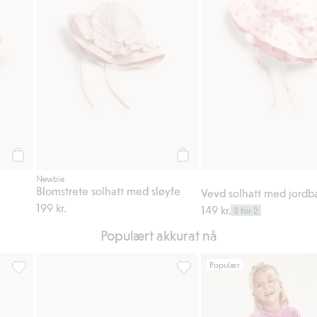
Legg til
Legg til
Newbie
Blomstrete solhatt med sløyfe
Vevd solhatt med jordb
199 kr.
149 kr.
3 for 2
Populært akkurat nå
Populær
 Legg til i favoriter
Blomstrete solhatt med sløyfe, Legg til i favoriter
Caps med sommerfuglbroderi, L