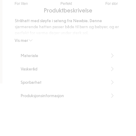
For liten
Perfekt
For stor
av
Basert
Produktbeskrivelse
5
på
Stråhatt med sløyfe i sateng fra Newbie. Denne
9
sjarmerende hatten passer både til barn og babyer, og er
stemmer
perfekt for varme dager under sterk sol.
Sløyfe.
Vis mer
Inneholder 100 % FSC®-sertifisert tre/papir.
Artikkelnummer
:
863498
Materiale
FSC certified wood/paper
Vaskeråd
Sporbarhet
Produksjonsinformasjon