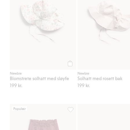
Legg til
Newbie
Newbie
Blomstrete solhatt med sløyfe
Solhatt med rosett bak
199 kr.
199 kr.
Populær
Joggebukser med blondedetaljer,