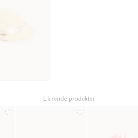
Liknende produkter
gg til i favoriter
Solhatt med rosett bak, Legg til i favoriter
Blomstrete solhatt med sløyfe,