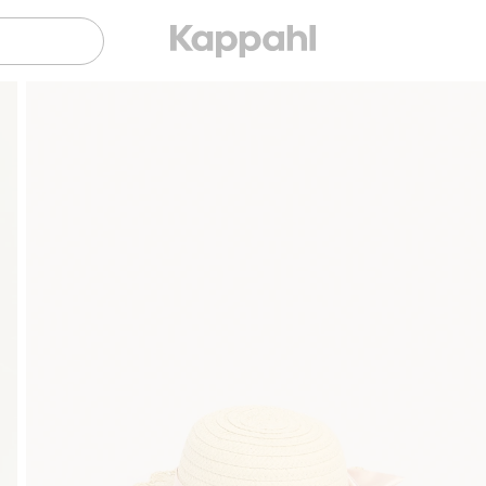
Gratis fraktalternativer
Enkel betaling med Vipps