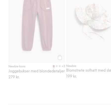
Legg til
Newbie
+2
Newbie Icons
Blomstrete solhatt med sl
Joggebukser med blondedetaljer
199 kr.
279 kr.