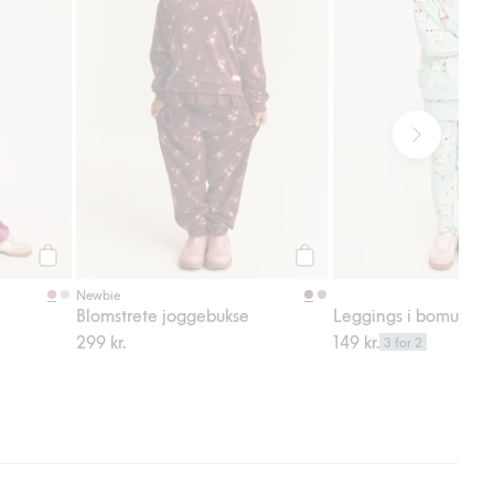
Legg til
Legg til
Newbie
Blomstrete joggebukse
299 kr.
149 kr.
3 for 2