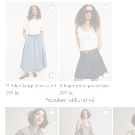
Middels langt jeansskjørt, Legg til i favorit
A-linjeformet jea
Legg til
Legg til
Middels langt jeansskjørt
A-linjeformet jeansskjørt
599 kr.
399 kr.
Populært akkurat nå
Blouson-jakke i denim, Legg til i favoriter
Pull-on-jeans i c