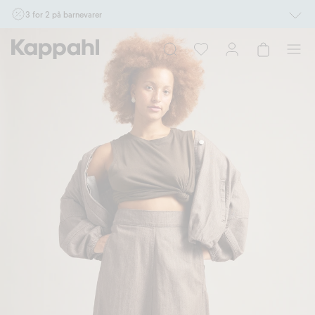
3 for 2 på barnevarer
Ikke Newbie. Gjelder når du handler 2 eller flere varer som inngår i tilbudet tom.
17/8 i butikk & online for deg som er eller blir medlem. Kan ikke kombineres med
andre tilbud eller rabatter.
Handle nå