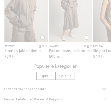
Legg til
Legg til
kay/day
kay/day
kay/day
Blouson-jakke i denim
Pull-on-jeans i culotte-modell
Singlet i 
799 kr.
599 kr.
349 kr.
Populære kategorier
Skjørt
Kjoler
Er det fri frakt hos Kappahl?
Kan jeg betale med Klarna på Kappahl?
Som medlem i Kappahl Club har du alltid gratis frakt til butikk,
eller når du handler for over 500 NOK og velger levering med