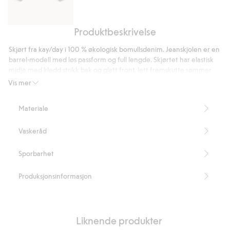
Produktbeskrivelse
Blouson-
jakke
Skjørt fra kay/day i 100 % økologisk bomullsdenim. Jeanskjolen er en
i
barrel-modell med løs passform og full lengde. Skjørtet har elastisk
denim
midje med kledd strikk bak og glatt front, lett fremskutte sømmer
med lommer i sidesømmene og to store baklommer.
Vis mer
Løs passform
Barrel-modell
Materiale
Tildekket elastikk bak
Glatt foran
Vaskeråd
Lommer i sidene
To baklommer
Lengde 90 cm i størrelse S
Sporbarhet
Inneholder 100 % økologisk bomull
Artikkelnummer
:
893123
Produksjonsinformasjon
Organic cotton – GOTS
Liknende produkter