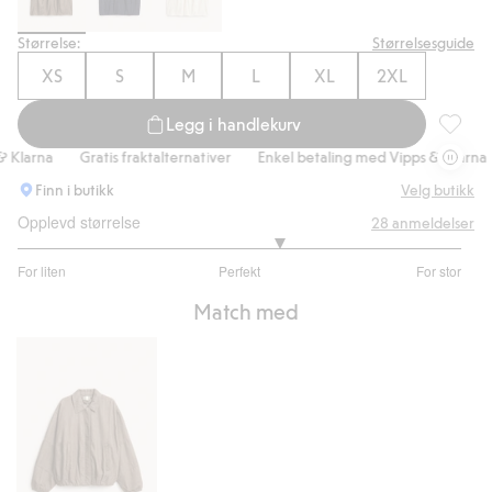
Størrelse:
Størrelsesguide
XS
S
M
L
XL
2XL
Legg i handlekurv
Barrelsk
larna
Gratis fraktalternativer
Enkel betaling med Vipps & Klarna
Finn i butikk
Velg butikk
Opplevd størrelse
28
anmeldelser
3.352941176470588
For liten
Perfekt
For stor
av
Basert
5
Match med
på
17
stemmer