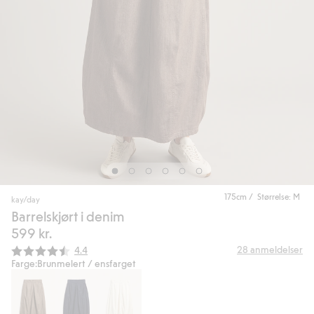
175cm / Størrelse: M
kay/day
Barrelskjørt i denim
599 kr.
Gjennomsnittskarakter:
28
anmeldelser
4.4
Farge:
Brunmelert / ensfarget