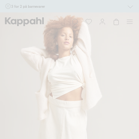
3 for 2 på barnevarer
Ikke Newbie. Gjelder når du handler 2 eller flere varer som inngår i tilbudet tom.
17/8 i butikk & online for deg som er eller blir medlem. Kan ikke kombineres med
andre tilbud eller rabatter.
Handle nå