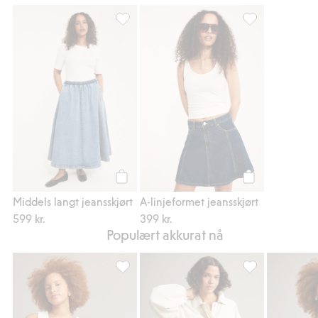
Middels langt jeansskjørt, Legg til i favorit
A-linjeformet jea
Legg til
Legg til
Middels langt jeansskjørt
A-linjeformet jeansskjørt
599 kr.
399 kr.
Populært akkurat nå
Singlet i denim, Legg til i favoriter
Blouson-jakke i 