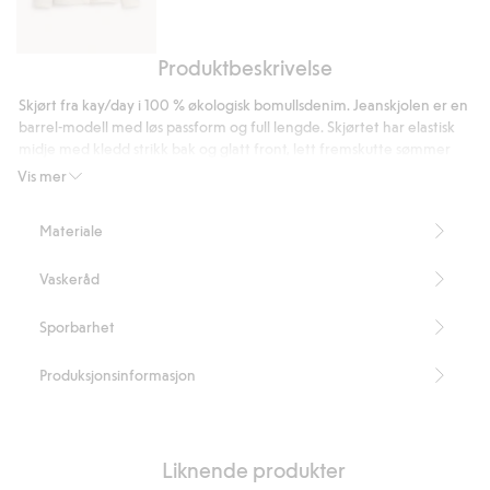
Produktbeskrivelse
Strikket
cardigan
Skjørt fra kay/day i 100 % økologisk bomullsdenim. Jeanskjolen er en
i
barrel-modell med løs passform og full lengde. Skjørtet har elastisk
mohairblanding
midje med kledd strikk bak og glatt front, lett fremskutte sømmer
med lommer i sidesømmene og to store baklommer.
Vis mer
Løs passform
Barrel-modell
Materiale
Tildekket elastikk bak
Glatt foran
Vaskeråd
Lommer i sidene
To baklommer
Lengde 90 cm i størrelse S
Sporbarhet
Inneholder 100 % økologisk bomull
Artikkelnummer
:
902858
Produksjonsinformasjon
Organic cotton – GOTS
Liknende produkter