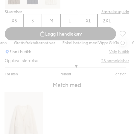
Størrelse:
Størrelsesguide
XS
S
M
L
XL
2XL
Legg i handlekurv
Barrelsk
a
Gratis fraktalternativer
Enkel betaling med Vipps & Klarna
Grat
Finn i butikk
Velg butikk
Opplevd størrelse
28
anmeldelser
3.352941176470588
For liten
Perfekt
For stor
av
Basert
5
Match med
på
17
stemmer