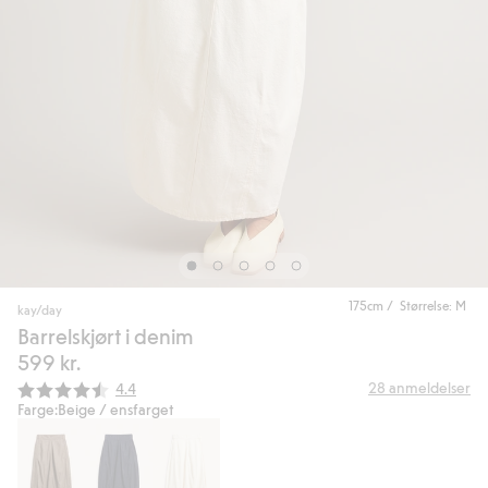
175cm / Størrelse: M
kay/day
Barrelskjørt i denim
599 kr.
Gjennomsnittskarakter:
28
anmeldelser
4.4
Farge:
Beige / ensfarget