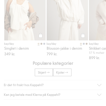
Legg til
Legg til
kay/day
kay/day
kay/day
Singlet i denim
Blouson-jakke i denim
57 % mohair
349 kr.
799 kr.
899 kr.
Populære kategorier
Skjørt
Kjoler
Er det fri frakt hos Kappahl?
Kan jeg betale med Klarna på Kappahl?
Som medlem i Kappahl Club har du alltid gratis frakt til butikk,
eller når du handler for over 500 NOK og velger levering med