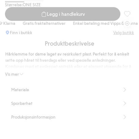
Størrelse:
ONE SIZE
Legg i handlekurv
Hårklem
Klarna
Gratis fraktalternativer
Enkel betaling med Vipps & Klarna
Finn i butikk
Velg butikk
Produktbeskrivelse
Hårklemme for dame laget av resirkulert plast. Perfekt for å enkelt
sette opp håret til hverdags eller ved spesielle anledninger.
Kombiner med et avslappet antrekk eller et elegant utseende for å
heve stilen din. Et smart og funksjonelt tilbehør som passer i hvert
Vis mer
klesskap.
Sideåpning
Materiale
Artikkelnummer
:
922153
Recycled plastic
Sporbarhet
Produksjonsinformasjon