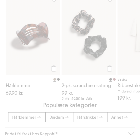
Hårklemme, Legg til i favoriter
2-pk. scrunchie i
Legg til
Legg til
Basics
Hårklemme
2-pk. scrunchie i sateng
Ribbestrik
Midweight bo
69,90 kr.
99 kr.
199 kr.
2 stk.
49,50 kr.
/stk
Populære kategorier
Hårklemmer
Diadem
Hårstrikker
Annet
Er det fri frakt hos Kappahl?