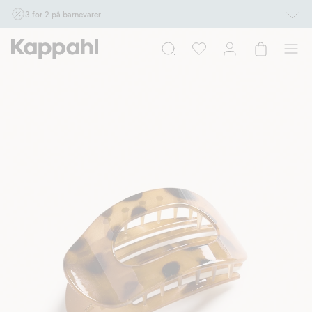
3 for 2 på barnevarer
Ikke Newbie. Gjelder når du handler 2 eller flere varer som inngår i tilbudet tom.
17/8 i butikk & online for deg som er eller blir medlem. Kan ikke kombineres med
andre tilbud eller rabatter.
Handle nå