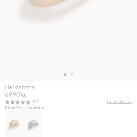
Hårklemme
69,90 kr.
Gjennomsnittskarakter:
1
anmeldelser
5.0
Farge:
Brun / mønstret