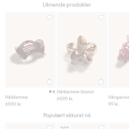
Liknende produkter
Hårklemme, Legg til i favoriter
Hårklemme blomst
Legg til
Legg til
Hårklemme blomst
Hårklemme
Hårspenne
69,90 kr.
69,90 kr.
99 kr.
Populært akkurat nå
Nyhet