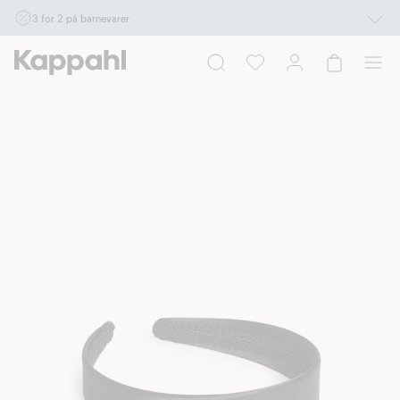
3 for 2 på barnevarer
Ikke Newbie. Gjelder når du handler 2 eller flere varer som inngår i tilbudet tom.
17/8 i butikk & online for deg som er eller blir medlem. Kan ikke kombineres med
andre tilbud eller rabatter.
Handle nå