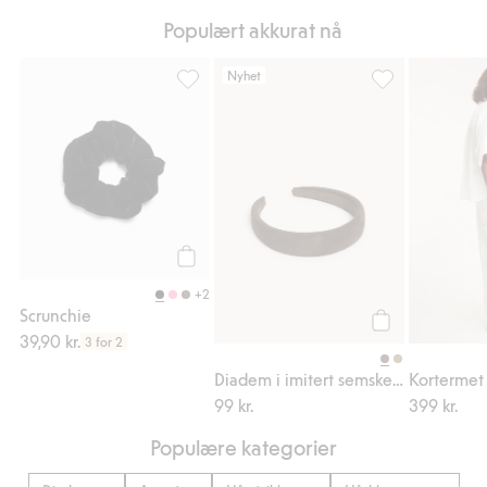
Populært akkurat nå
Nyhet
Scrunchie, Legg til i favoriter
Diadem i imitert
Legg til
+2
Scrunchie
39,90 kr.
Legg til
3 for 2
Diadem i imitert semsket skinn
99 kr.
399 kr.
Populære kategorier