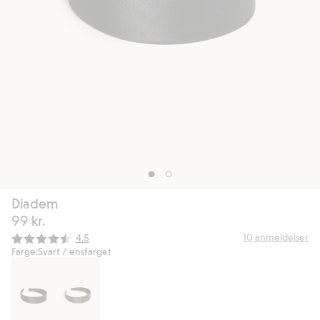
Diadem
99 kr.
Gjennomsnittskarakter:
10
anmeldelser
4.5
Farge:
Svart / ensfarget