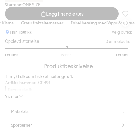
Størrelse:
ONE SIZE
Legg i handlekurv
Diadem,
Klarna
Gratis fraktalternativer
Enkel betaling med Vipps & Klarna
Finn i butikk
Velg butikk
Opplevd størrelse
10
anmeldelser
3
For liten
Perfekt
For stor
av
Basert
5
Produktbeskrivelse
på
6
Et mykt diadem trukket i satengstoff.
stemmer
Artikkelnummer
:
531491
Recycled plastic
Vis mer
Materiale
Sporbarhet