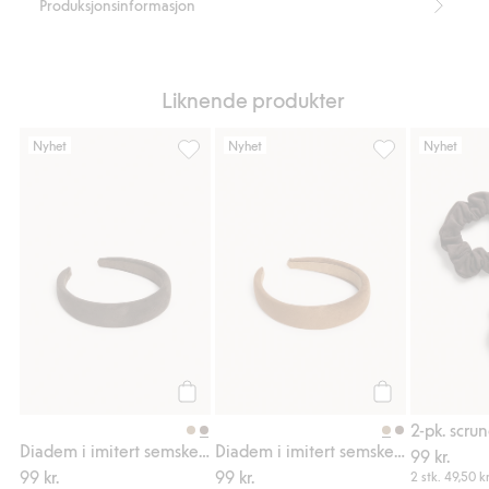
Produksjonsinformasjon
Liknende produkter
Nyhet
Nyhet
Nyhet
Diadem i imitert semsket skinn, Legg til i f
Diadem i imitert
Legg til
Legg til
Diadem i imitert semsket skinn
Diadem i imitert semsket skinn
99 kr.
99 kr.
99 kr.
2 stk.
49,50 kr