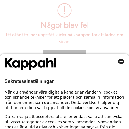
Något blev fel
Ett okänt fel har uppstått, klicka på knappen för att ladda om
sidan.
Ladda om sidan