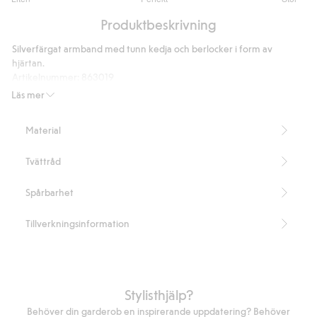
utav
Baserat
5
Produktbeskrivning
på
4
Silverfärgat armband med tunn kedja och berlocker i form av
betyg
hjärtan.
Artikelnummer
:
863019
Recycled Metal
Läs mer
Material
Tvättråd
Spårbarhet
Tillverkningsinformation
Stylisthjälp?
Behöver din garderob en inspirerande uppdatering? Behöver