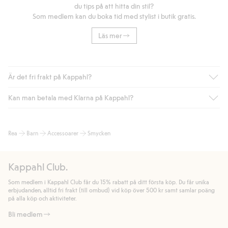
du tips på att hitta din stil?
Som medlem kan du boka tid med stylist i butik gratis.
Läs mer
Är det fri frakt på Kappahl?
Kan man betala med Klarna på Kappahl?
Är du medlem i Kappahl Club har du alltid gratis frakt till butik
eller om du handlar för över 500kr med leverans till ombud
eller paketbox (gäller ej hemleverans). Frakten tas bort per
Ja, i samarbete med Klarna erbjuder vi smidig betalning med
Rea
Barn
Accessoarer
Smycken
automatik efter du loggat in och identifierats som medlem.
bland annat faktura och swish men även andra betalningssätt.
Genom att lämna information i kassan godkänner du Klarnas
Annars kostar frakten 39kr för ombudsleverans eller paketskåp
villkor. Genom att klicka på "Slutför köp" godkänner du Kappahls
(Instabox) och 59kr vid hemleverans oavsett hur mycket du
Kappahl Club.
allmänna villkor.
Läs mer om Klarnas betalningsvillkor
(extern
handlar för.
länk).
Som medlem i Kappahl Club får du 15% rabatt på ditt första köp. Du får unika
Läs mer
Läs mer
erbjudanden, alltid fri frakt (till ombud) vid köp över 500 kr samt samlar poäng
på alla köp och aktiviteter.
Bli medlem