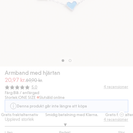
Armband med hjärtan
20,97 kr.
69,90 kr.
Snittbetyg:
4
recensioner
5.0
Färg:
Blå / enfärgad
Storlek:
ONE SIZE
Slutsåld online
Denna produkt går inte längre att köpa
Gratis fraktalternativ
Smidig betalning med Klarna.
Gratis fraktaltern
Upplevd storlek
4
recensioner
3
Liten
Perfekt
Stor