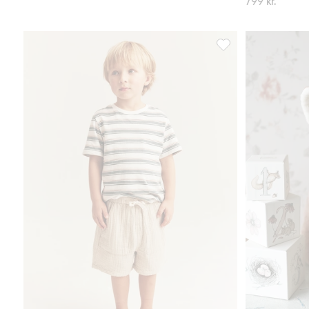
799 kr.
Vävda shorts, Lägg ti