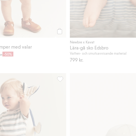
Köp
Newbie x Kavat
mper med valar
Lära-gå sko Edsbro
Vatten- och smutsavvisande material
-50%
r.
799 kr.
g till i favoriter
Vävda byxor i muslin, Lägg till i favorit