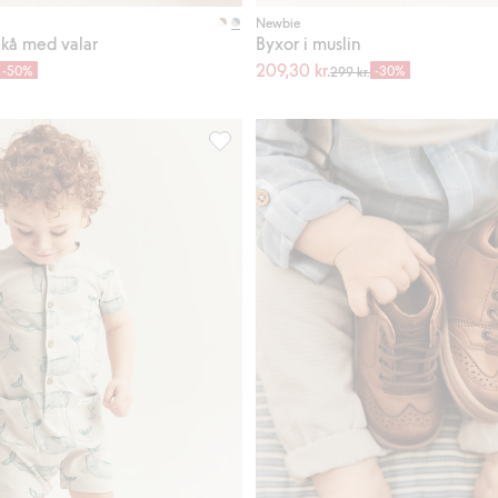
Newbie
trikå med valar
Byxor i muslin
209,30 kr.
-50%
-30%
299 kr.
muslin, Lägg till i favoriter
Kortärmad romper med valar, Lägg till i