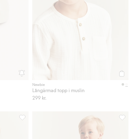
Köp
Newbie
Långärmad topp i muslin
299 kr.
ll i favoriter
Randig body i slubtrikå, Lägg till i favoriter
Shorts i sl