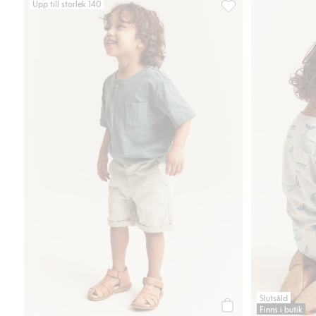
Upp till storlek 140
Vävda shorts med fick
Slutsåld
Finns i butik