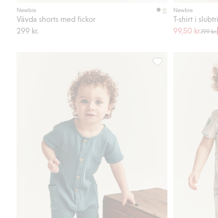
Köp
Newbie
Newbie
Vävda shorts med fickor
T-shirt i slub
299 kr.
99,50 kr.
199 kr.
Kortärmad jumpsuit i 