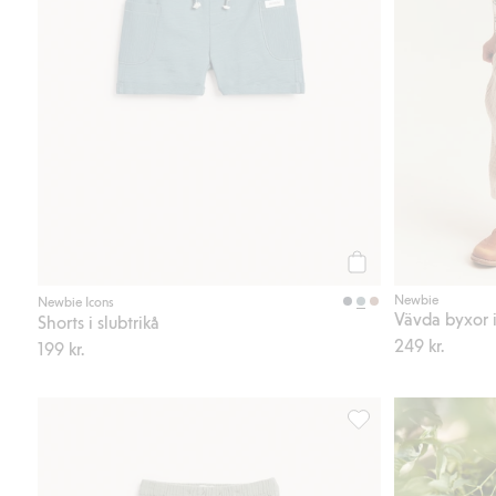
Köp
Newbie
Newbie Icons
Vävda byxor i
Shorts i slubtrikå
249 kr.
199 kr.
Byxor i muslin, Lägg t