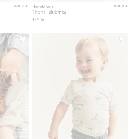
Köp
Köp
+1
+1
Newbie Icons
Shorts i slubtrikå
179 kr.
 favoriter
Lära-gå sko Edsbro, Lägg till i favoriter
Kortärmad 