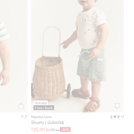
Slutsåld
Finns i butik
Köp
+1
Newbie Icons
Shorts i slubtrikå
125,30 kr.
-30%
179 kr.