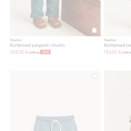
Köp
Newbie
Newbie
Kortärmad jumpsuit i muslin
Kortärmad ro
209,30 kr.
124,50 kr.
-30%
299 kr.
249 k
Shorts i slubtrikå, Läg