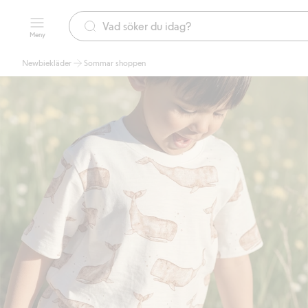
Meny
Newbiekläder
Sommar shoppen