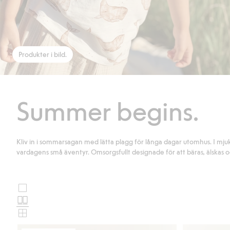
Produkter i bild.
Summer begins.
Kliv in i sommarsagan med lätta plagg för långa dagar utomhus. I mjuk 
vardagens små äventyr. Omsorgsfullt designade för att bäras, älskas o
Stora
Välj
bilder
Normala
produktkortslayout
bilder
Små
bilder