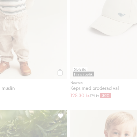
Slutsåld
Finns i butik
Köp
Newbie
 muslin
Keps med broderad val
125,30 kr.
-30%
179 kr.
ill i favoriter
Djurmönstrad lära-gå sko Edsbro, Lägg ti