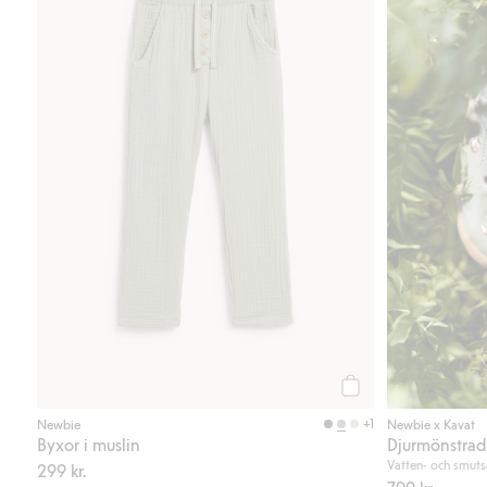
Köp
+1
Newbie
Newbie x Kavat
Byxor i muslin
Djurmönstrad 
Vatten- och smuts
299 kr.