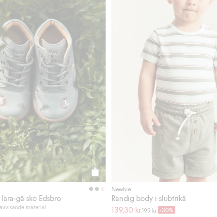
Köp
Newbie
lära-gå sko Edsbro
Randig body i slubtrikå
avvisande material
139,30 kr.
-30%
199 kr.