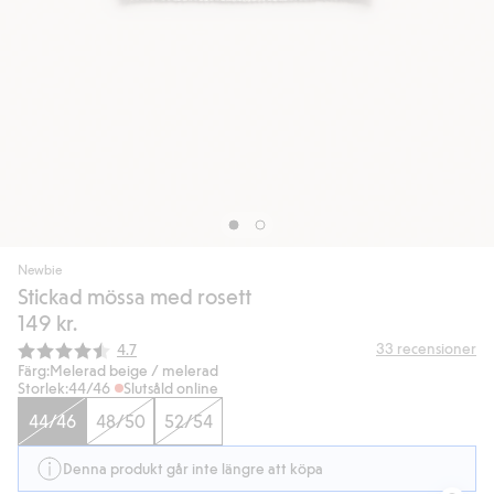
Newbie
Stickad mössa med rosett
149 kr.
Snittbetyg:
33
recensioner
4.7
Färg:
Melerad beige / melerad
Storlek:
44/46
Slutsåld online
44/46
48/50
52/54
Denna produkt går inte längre att köpa