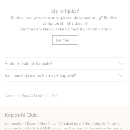
Stylisthjälp?
Behöver din garderob en inspirerande uppdatering? Behöver
du tips på att hitta din stil?
Som medlem kan du boka tid med stylist i butik gratis.
Läs mer
Är det fri frakt på Kappahl?
Kan man betala med Klarna på Kappahl?
Är du medlem i Kappahl Club har du alltid gratis frakt till butik
eller om du handlar för över 500kr med leverans till ombud
eller paketbox (gäller ej hemleverans). Frakten tas bort per
Ja, i samarbete med Klarna erbjuder vi smidig betalning med
Newbie
Flicka 0-18 mån (44-86)
automatik efter du loggat in och identifierats som medlem.
bland annat faktura och swish men även andra betalningssätt.
Genom att lämna information i kassan godkänner du Klarnas
Annars kostar frakten 39kr för ombudsleverans eller paketskåp
villkor. Genom att klicka på "Slutför köp" godkänner du Kappahls
(Instabox) och 59kr vid hemleverans oavsett hur mycket du
Kappahl Club.
allmänna villkor.
Läs mer om Klarnas betalningsvillkor
(extern
handlar för.
länk).
Som medlem i Kappahl Club får du 15% rabatt på ditt första köp. Du får unika
Läs mer
Läs mer
erbjudanden, alltid fri frakt (till ombud) vid köp över 500 kr samt samlar poäng