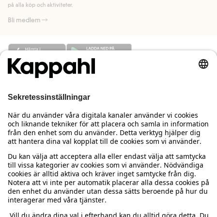
på alla köp och aktiviteter.
Bli medlem
Behöver du hjälp?
Kundservice
Kappahl Club
Vanliga frågor
Logga in
Om oss
Beställning & retur
Kappahl Club
Om Kappahl Group
Villkor & policy
Kontakta oss
Medlemsvillkor
Hållbarhet
Köpvillkor Sverige
Mer från oss