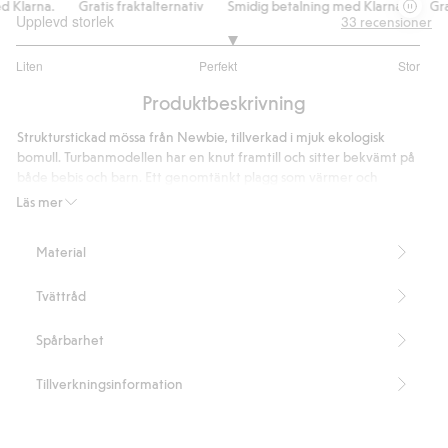
Klarna.
Gratis fraktalternativ
Smidig betalning med Klarna.
Grati
Upplevd storlek
33
recensioner
3.133333333333333
Liten
Perfekt
Stor
utav
Baserat
5
Produktbeskrivning
på
30
Strukturstickad mössa från Newbie, tillverkad i mjuk ekologisk
betyg
bomull. Turbanmodellen har en knut framtill och sitter bekvämt på
både bebis och barn. Ett genomtänkt plagg som värmer och
kompletterar barnets garderob.
Läs mer
Innehåller 100% ekologisk bomull.
Artikelnummer
:
491910
Material
Organic cotton- GOTS
Tvättråd
Spårbarhet
Tillverkningsinformation