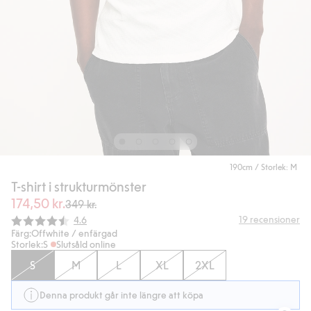
190cm / Storlek: M
T-shirt i strukturmönster
174,50 kr.
349 kr.
Snittbetyg:
19
recensioner
4.6
Färg:
Offwhite / enfärgad
Storlek:
S
Slutsåld online
S
M
L
XL
2XL
Denna produkt går inte längre att köpa