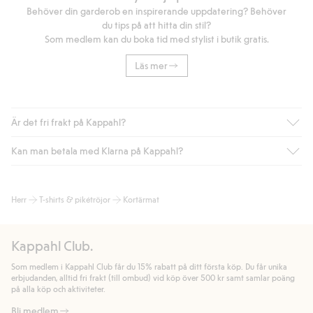
Behöver din garderob en inspirerande uppdatering? Behöver
du tips på att hitta din stil?
Som medlem kan du boka tid med stylist i butik gratis.
Läs mer
Är det fri frakt på Kappahl?
Kan man betala med Klarna på Kappahl?
Är du medlem i Kappahl Club har du alltid gratis frakt till butik
eller om du handlar för över 500kr med leverans till ombud
eller paketbox (gäller ej hemleverans). Frakten tas bort per
Ja, i samarbete med Klarna erbjuder vi smidig betalning med
Herr
T-shirts & pikétröjor
Kortärmat
automatik efter du loggat in och identifierats som medlem.
bland annat faktura och swish men även andra betalningssätt.
Genom att lämna information i kassan godkänner du Klarnas
Annars kostar frakten 39kr för ombudsleverans eller paketskåp
villkor. Genom att klicka på "Slutför köp" godkänner du Kappahls
(Instabox) och 59kr vid hemleverans oavsett hur mycket du
Kappahl Club.
allmänna villkor.
Läs mer om Klarnas betalningsvillkor
(extern
handlar för.
länk).
Som medlem i Kappahl Club får du 15% rabatt på ditt första köp. Du får unika
Läs mer
Läs mer
erbjudanden, alltid fri frakt (till ombud) vid köp över 500 kr samt samlar poäng
på alla köp och aktiviteter.
Bli medlem