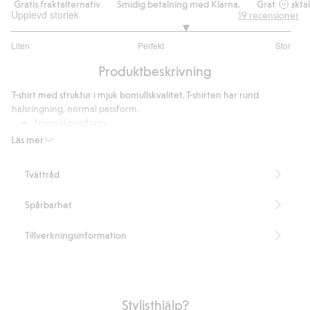
Gratis fraktalternativ
Smidig betalning med Klarna.
Gratis fraktalt
Upplevd storlek
19
recensioner
3.5
Liten
Perfekt
Stor
utav
Baserat
5
Produktbeskrivning
på
12
T-shirt med struktur i mjuk bomullskvalitet. T-shirten har rund
betyg
halsringning, normal passform.
Normal passform
Längd 73 cm i storlek M
Läs mer
Artikelnummer
:
830570
Tvättråd
Spårbarhet
Tillverkningsinformation
Stylisthjälp?