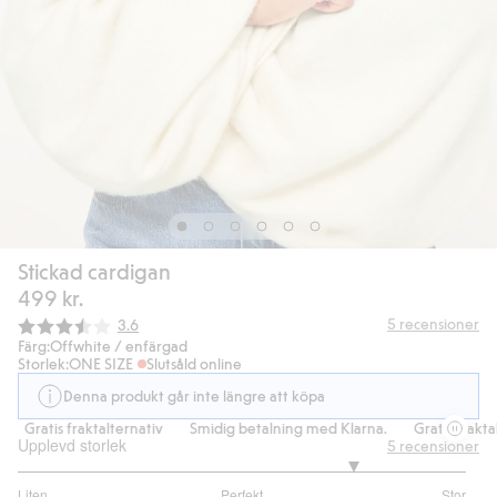
Stickad cardigan
499 kr.
Snittbetyg:
5
recensioner
3.6
Färg:
Offwhite / enfärgad
Storlek:
ONE SIZE
Slutsåld online
Denna produkt går inte längre att köpa
Gratis fraktalternativ
Smidig betalning med Klarna.
Gratis fraktalt
Upplevd storlek
5
recensioner
4
Liten
Perfekt
Stor