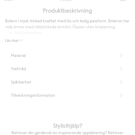
utav
Baserat
5
Produktbeskrivning
på
4
Bolero i mjuk stickad kvalitet med lös och ledig passform. Boleron har
betyg
vida ärmar med ribbstickade ärmslut. Öppen utan knäppning.
Stickad kvalitet
Långa ärmar
Läs mer
Ledig passform
Längd 53 cm i storlek S
Material
Innehåller 55% återvunnen polyester
Artikelnummer
:
489211
Tvättråd
Blended Recycled Polyester
Spårbarhet
Tillverkningsinformation
Stylisthjälp?
Behöver din garderob en inspirerande uppdatering? Behöver