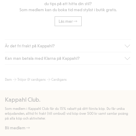
du tips på att hitta din stil?
Som medlem kan du boka tid med stylist i butik gratis.
Läs mer
Är det fri frakt på Kappahl?
Kan man betala med Klarna på Kappahl?
Är du medlem i Kappahl Club har du alltid gratis frakt till butik
eller om du handlar för över 500kr med leverans till ombud
eller paketbox (gäller ej hemleverans). Frakten tas bort per
Ja, i samarbete med Klarna erbjuder vi smidig betalning med
Dam
Tröjor & cardigans
Cardigans
automatik efter du loggat in och identifierats som medlem.
bland annat faktura och swish men även andra betalningssätt.
Genom att lämna information i kassan godkänner du Klarnas
Annars kostar frakten 39kr för ombudsleverans eller paketskåp
villkor. Genom att klicka på "Slutför köp" godkänner du Kappahls
(Instabox) och 59kr vid hemleverans oavsett hur mycket du
Kappahl Club.
allmänna villkor.
Läs mer om Klarnas betalningsvillkor
(extern
handlar för.
länk).
Som medlem i Kappahl Club får du 15% rabatt på ditt första köp. Du får unika
Läs mer
Läs mer
erbjudanden, alltid fri frakt (till ombud) vid köp över 500 kr samt samlar poäng
på alla köp och aktiviteter.
Bli medlem