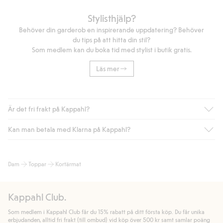
Stylisthjälp?
Behöver din garderob en inspirerande uppdatering? Behöver
du tips på att hitta din stil?
Som medlem kan du boka tid med stylist i butik gratis.
Läs mer
Är det fri frakt på Kappahl?
Kan man betala med Klarna på Kappahl?
Är du medlem i Kappahl Club har du alltid gratis frakt till butik
eller om du handlar för över 500kr med leverans till ombud
eller paketbox (gäller ej hemleverans). Frakten tas bort per
Ja, i samarbete med Klarna erbjuder vi smidig betalning med
Dam
Toppar
Kortärmat
automatik efter du loggat in och identifierats som medlem.
bland annat faktura och swish men även andra betalningssätt.
Genom att lämna information i kassan godkänner du Klarnas
Annars kostar frakten 39kr för ombudsleverans eller paketskåp
villkor. Genom att klicka på "Slutför köp" godkänner du Kappahls
(Instabox) och 59kr vid hemleverans oavsett hur mycket du
Kappahl Club.
allmänna villkor.
Läs mer om Klarnas betalningsvillkor
(extern
handlar för.
länk).
Som medlem i Kappahl Club får du 15% rabatt på ditt första köp. Du får unika
Läs mer
Läs mer
erbjudanden, alltid fri frakt (till ombud) vid köp över 500 kr samt samlar poäng