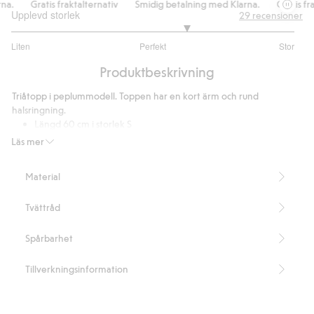
a.
Gratis fraktalternativ
Smidig betalning med Klarna.
Gratis frak
Upplevd storlek
29
recensioner
3.48
Liten
Perfekt
Stor
utav
Baserat
5
Produktbeskrivning
på
25
Triåtopp i peplummodell. Toppen har en kort ärm och rund
betyg
halsringning.
Längd 60 cm i storlek S
Denna produkt innehåller 65% LENZING™ ECOVERO™-fibrer.
Läs mer
Artikelnummer
:
817726
Material
Tvättråd
Spårbarhet
Tillverkningsinformation