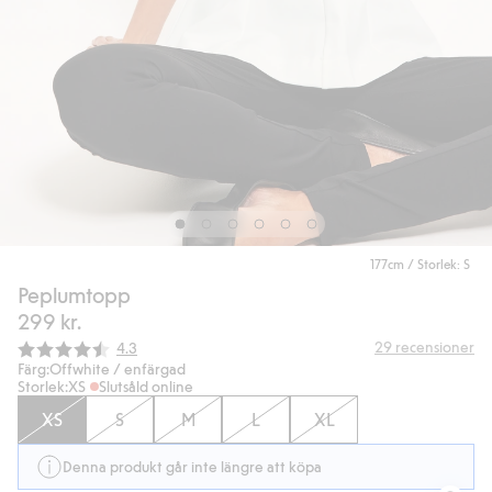
177cm / Storlek: S
Peplumtopp
299 kr.
Snittbetyg:
29
recensioner
4.3
Färg:
Offwhite / enfärgad
Storlek:
XS
Slutsåld online
XS
S
M
L
XL
Denna produkt går inte längre att köpa