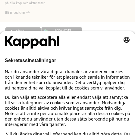
på alla köp och aktiviteter.
Bli medlem
Behöver du hjälp?
Kundservice
Kappahl Club
Vanliga frågor
Logga in
Om oss
Beställning & retur
Kappahl Club
Om Kappahl Group
Villkor & policy
Kontakta oss
Medlemsvillkor
Hållbarhet
Köpvillkor Sverige
Mer från oss