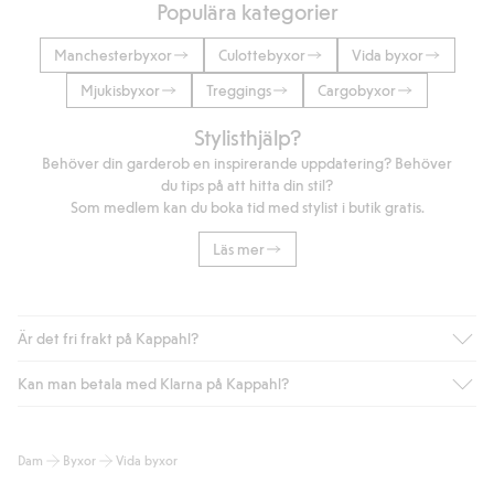
Populära kategorier
Manchesterbyxor
Culottebyxor
Vida byxor
Mjukisbyxor
Treggings
Cargobyxor
Stylisthjälp?
Behöver din garderob en inspirerande uppdatering? Behöver
du tips på att hitta din stil?
Som medlem kan du boka tid med stylist i butik gratis.
Läs mer
Är det fri frakt på Kappahl?
Kan man betala med Klarna på Kappahl?
Är du medlem i Kappahl Club har du alltid gratis frakt till butik
eller om du handlar för över 500kr med leverans till ombud
eller paketbox (gäller ej hemleverans). Frakten tas bort per
Ja, i samarbete med Klarna erbjuder vi smidig betalning med
Dam
Byxor
Vida byxor
automatik efter du loggat in och identifierats som medlem.
bland annat faktura och swish men även andra betalningssätt.
Genom att lämna information i kassan godkänner du Klarnas