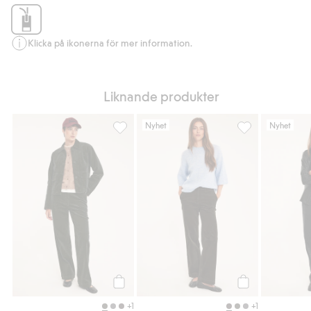
Klicka på ikonerna för mer information.
Liknande produkter
Nyhet
Nyhet
Raka manchesterbyxor, Lägg till i favoriter
Raka manchesterb
Köp
Köp
+1
+1