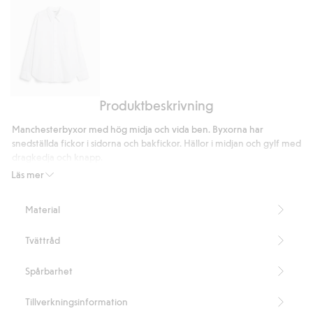
betyg
Produktbeskrivning
Skjorta
med
Manchesterbyxor med hög midja och vida ben. Byxorna har
knäppning
snedställda fickor i sidorna och bakfickor. Hällor i midjan och gylf med
i
dragkedja och knapp.
sidorna
Innerbenslängd 78 cm i storlek 38
Läs mer
Artikelnummer
:
471755
Material
Tvättråd
Spårbarhet
Tillverkningsinformation