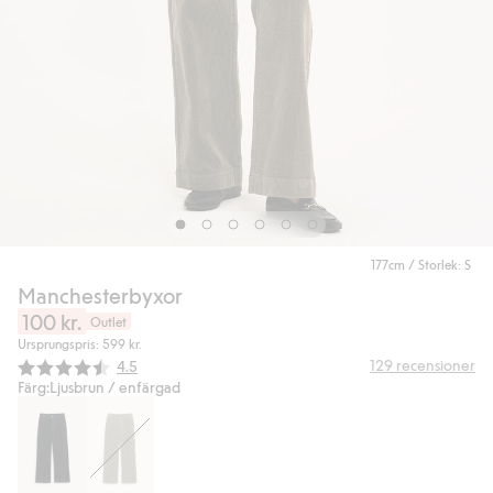
177cm / Storlek: S
Manchesterbyxor
100 kr.
Outlet
Ursprungspris: 599 kr.
Snittbetyg:
129
recensioner
4.5
Färg:
Ljusbrun / enfärgad