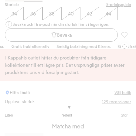
Storlek:
Storleksguide
34
36
38
40
42
44
Bevaka och få e-post när din storlek finns i lager igen.
Bevaka
Manches
Gratis fraktalternativ
Smidig betalning med Klarna.
Gratis frakta
I Kappahls outlet hittar du produkter från tidigare
kollektioner till ett lägre pris. Det ursprungliga priset avser
produktens pris vid försäljningsstart.
Hitta i butik
Välj butik
Upplevd storlek
129
recensioner
3.083333333333333
Liten
Perfekt
Stor
utav
Baserat
5
Matcha med
på
96