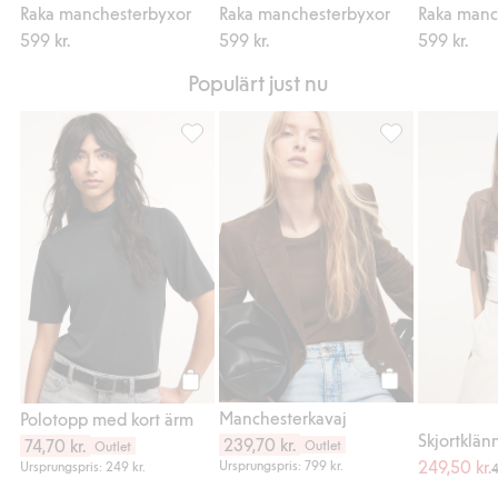
Raka manchesterbyxor
Raka manchesterbyxor
Raka manc
599 kr.
599 kr.
599 kr.
Populärt just nu
Polotopp med kort ärm, Lägg till i favorite
Manchesterkavaj,
Köp
Köp
Manchesterkavaj
Polotopp med kort ärm
239,70 kr.
74,70 kr.
Outlet
Outlet
249,50 kr.
Ursprungspris: 799 kr.
Ursprungspris: 249 kr.
4