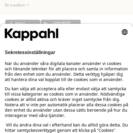
Bli medlem
Behöver du hjälp?
Kundservice
Kappahl Club
Vanliga frågor
Logga in
Om oss
Beställning & retur
Kappahl Club
Om Kappahl Group
Villkor & policy
Kontakta oss
Medlemsvillkor
Hållbarhet
Köpvillkor Sverige
Mer från oss
Hitta butik