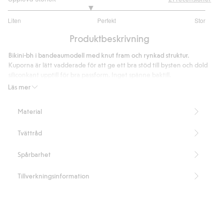
2.666666666666667
Liten
Perfekt
Stor
utav
Baserat
5
Produktbeskrivning
på
18
Bikini-bh i bandeaumodell med knut fram och rynkad struktur.
betyg
Kuporna är lätt vadderade för att ge ett bra stöd till bysten och dold
siliconkant upptill för bra passform. Inget spänne baktill.
Bandeaumodell
Läs mer
Knut fram
Rynkad struktur
Material
Lätt vadderade kupor
Siliconkant på insidan
Tvättråd
Inget spänne bak
Innehåller 94% återvunnen polyester
Artikelnummer
:
839415
Spårbarhet
Blended Recycled Polyester
Tillverkningsinformation