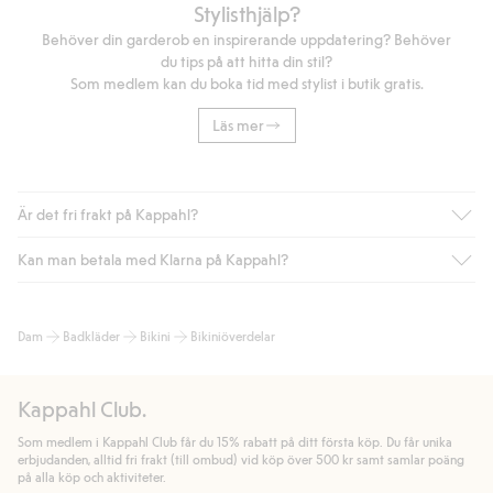
Stylisthjälp?
Behöver din garderob en inspirerande uppdatering? Behöver
du tips på att hitta din stil?
Som medlem kan du boka tid med stylist i butik gratis.
Läs mer
Är det fri frakt på Kappahl?
Kan man betala med Klarna på Kappahl?
Är du medlem i Kappahl Club har du alltid gratis frakt till butik
eller om du handlar för över 500kr med leverans till ombud
eller paketbox (gäller ej hemleverans). Frakten tas bort per
Ja, i samarbete med Klarna erbjuder vi smidig betalning med
Dam
Badkläder
Bikini
Bikiniöverdelar
automatik efter du loggat in och identifierats som medlem.
bland annat faktura och swish men även andra betalningssätt.
Genom att lämna information i kassan godkänner du Klarnas
Annars kostar frakten 39kr för ombudsleverans eller paketskåp
villkor. Genom att klicka på "Slutför köp" godkänner du Kappahls
(Instabox) och 59kr vid hemleverans oavsett hur mycket du
Kappahl Club.
allmänna villkor.
Läs mer om Klarnas betalningsvillkor
(extern
handlar för.
länk).
Som medlem i Kappahl Club får du 15% rabatt på ditt första köp. Du får unika
Läs mer
Läs mer
erbjudanden, alltid fri frakt (till ombud) vid köp över 500 kr samt samlar poäng
på alla köp och aktiviteter.