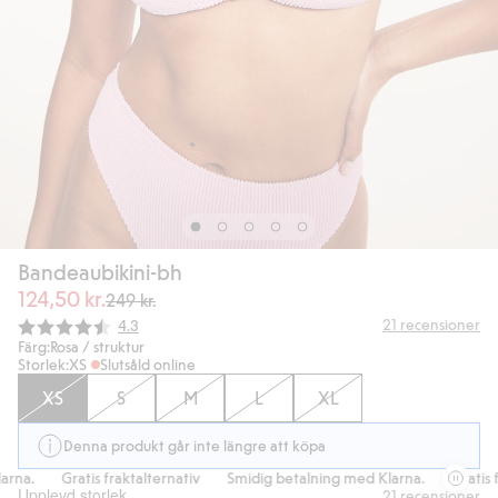
Bandeaubikini-bh
124,50 kr.
249 kr.
Snittbetyg:
21
recensioner
4.3
Färg:
Rosa / struktur
Storlek:
XS
Slutsåld online
XS
S
M
L
XL
Denna produkt går inte längre att köpa
na.
Gratis fraktalternativ
Smidig betalning med Klarna.
Gratis fra
Upplevd storlek
21
recensioner