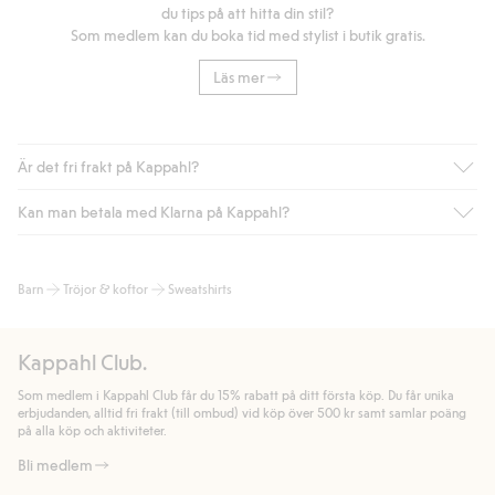
du tips på att hitta din stil?
Som medlem kan du boka tid med stylist i butik gratis.
Läs mer
Är det fri frakt på Kappahl?
Kan man betala med Klarna på Kappahl?
Är du medlem i Kappahl Club har du alltid gratis frakt till butik
eller om du handlar för över 500kr med leverans till ombud
eller paketbox (gäller ej hemleverans). Frakten tas bort per
Ja, i samarbete med Klarna erbjuder vi smidig betalning med
Barn
Tröjor & koftor
Sweatshirts
automatik efter du loggat in och identifierats som medlem.
bland annat faktura och swish men även andra betalningssätt.
Genom att lämna information i kassan godkänner du Klarnas
Annars kostar frakten 39kr för ombudsleverans eller paketskåp
villkor. Genom att klicka på "Slutför köp" godkänner du Kappahls
(Instabox) och 59kr vid hemleverans oavsett hur mycket du
Kappahl Club.
allmänna villkor.
Läs mer om Klarnas betalningsvillkor
(extern
handlar för.
länk).
Som medlem i Kappahl Club får du 15% rabatt på ditt första köp. Du får unika
Läs mer
Läs mer
erbjudanden, alltid fri frakt (till ombud) vid köp över 500 kr samt samlar poäng
på alla köp och aktiviteter.
Bli medlem