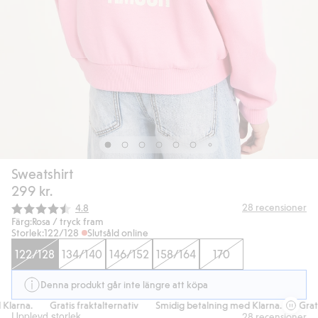
Sweatshirt
299 kr.
Snittbetyg:
28
recensioner
4.8
Färg:
Rosa / tryck fram
Storlek:
122/128
Slutsåld online
122/128
134/140
146/152
158/164
170
Denna produkt går inte längre att köpa
larna.
Gratis fraktalternativ
Smidig betalning med Klarna.
Gratis
Upplevd storlek
28
recensioner