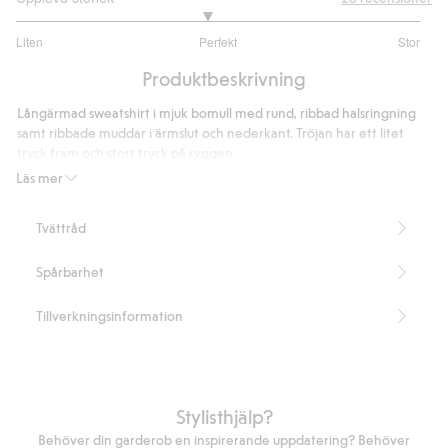
2.888888888888889
Liten
Perfekt
Stor
utav
Baserat
5
Produktbeskrivning
på
18
Långärmad sweatshirt i mjuk bomull med rund, ribbad halsringning
betyg
samt ribbade muddar i ärmslut och nederkant. Tröjan har ett litet
tryck fram och stort tryck på ryggen.
Artikelnummer
:
892240
Läs mer
Tvättråd
Spårbarhet
Tillverkningsinformation
Stylisthjälp?
Behöver din garderob en inspirerande uppdatering? Behöver