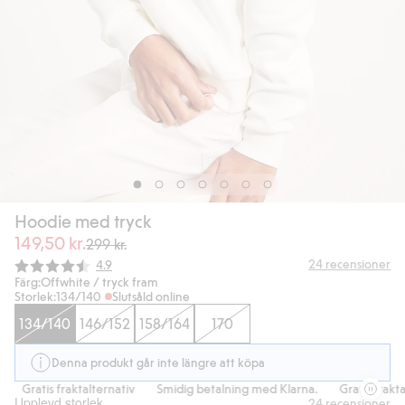
Hoodie med tryck
149,50 kr.
299 kr.
Snittbetyg:
24
recensioner
4.9
Färg:
Offwhite / tryck fram
Storlek:
134/140
Slutsåld online
134/140
146/152
158/164
170
Denna produkt går inte längre att köpa
Gratis fraktalternativ
Smidig betalning med Klarna.
Gratis fraktalt
Upplevd storlek
24
recensioner