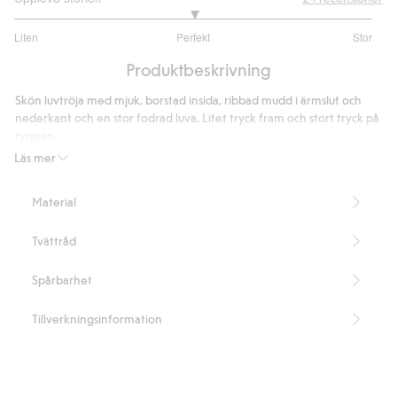
3
Liten
Perfekt
Stor
utav
Baserat
5
Produktbeskrivning
på
20
Skön luvtröja med mjuk, borstad insida, ribbad mudd i ärmslut och
betyg
nederkant och en stor fodrad luva. Litet tryck fram och stort tryck på
ryggen.
Innehåller 14% återvunnen polyester.
Läs mer
Artikelnummer
:
909283
Material
Tvättråd
Spårbarhet
Tillverkningsinformation