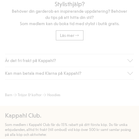
Stylisthjälp?
Behöver din garderob en inspirerande uppdatering? Behöver
du tips på att hitta din stil?
Som medlem kan du boka tid med stylist i butik gratis.
Läs mer
Är det fri frakt på Kappahl?
Kan man betala med Klarna på Kappahl?
Är du medlem i Kappahl Club har du alltid gratis frakt till butik
eller om du handlar för över 500kr med leverans till ombud
eller paketbox (gäller ej hemleverans). Frakten tas bort per
Ja, i samarbete med Klarna erbjuder vi smidig betalning med
Barn
Tröjor & koftor
Hoodies
automatik efter du loggat in och identifierats som medlem.
bland annat faktura och swish men även andra betalningssätt.
Genom att lämna information i kassan godkänner du Klarnas
Annars kostar frakten 39kr för ombudsleverans eller paketskåp
villkor. Genom att klicka på "Slutför köp" godkänner du Kappahls
(Instabox) och 59kr vid hemleverans oavsett hur mycket du
Kappahl Club.
allmänna villkor.
Läs mer om Klarnas betalningsvillkor
(extern
handlar för.
länk).
Som medlem i Kappahl Club får du 15% rabatt på ditt första köp. Du får unika
Läs mer
Läs mer
erbjudanden, alltid fri frakt (till ombud) vid köp över 500 kr samt samlar poäng
på alla köp och aktiviteter.