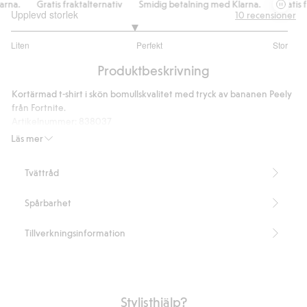
na.
Gratis fraktalternativ
Smidig betalning med Klarna.
Gratis fra
Upplevd storlek
10
recensioner
2.777777777777778
Liten
Perfekt
Stor
utav
Baserat
5
Produktbeskrivning
på
9
Kortärmad t-shirt i skön bomullskvalitet med tryck av bananen Peely
betyg
från Fortnite.
Artikelnummer
:
838037
Läs mer
Tvättråd
Spårbarhet
Tillverkningsinformation
Stylisthjälp?