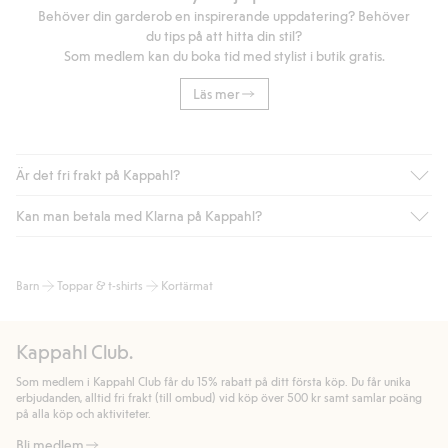
Behöver din garderob en inspirerande uppdatering? Behöver
du tips på att hitta din stil?
Som medlem kan du boka tid med stylist i butik gratis.
Läs mer
Är det fri frakt på Kappahl?
Kan man betala med Klarna på Kappahl?
Är du medlem i Kappahl Club har du alltid gratis frakt till butik
eller om du handlar för över 500kr med leverans till ombud
eller paketbox (gäller ej hemleverans). Frakten tas bort per
Ja, i samarbete med Klarna erbjuder vi smidig betalning med
Barn
Toppar & t-shirts
Kortärmat
automatik efter du loggat in och identifierats som medlem.
bland annat faktura och swish men även andra betalningssätt.
Genom att lämna information i kassan godkänner du Klarnas
Annars kostar frakten 39kr för ombudsleverans eller paketskåp
villkor. Genom att klicka på "Slutför köp" godkänner du Kappahls
(Instabox) och 59kr vid hemleverans oavsett hur mycket du
Kappahl Club.
allmänna villkor.
Läs mer om Klarnas betalningsvillkor
(extern
handlar för.
länk).
Som medlem i Kappahl Club får du 15% rabatt på ditt första köp. Du får unika
Läs mer
Läs mer
erbjudanden, alltid fri frakt (till ombud) vid köp över 500 kr samt samlar poäng
på alla köp och aktiviteter.
Bli medlem