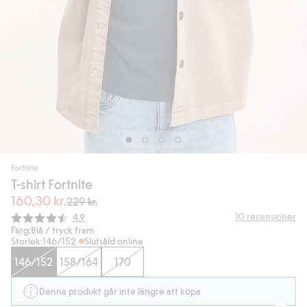
Fortnite
T-shirt Fortnite
160,30 kr.
229 kr.
Snittbetyg:
10
recensioner
4.9
Färg:
Blå / tryck fram
Storlek:
146/152
Slutsåld online
146/152
158/164
170
Denna produkt går inte längre att köpa