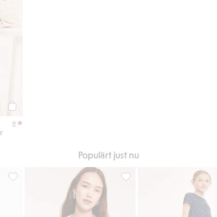
Köp
r
Populärt just nu
g, Lägg till i favoriter
Regnbågsfärgad baddräkt, Lägg till i favoriter
Båtringat topp i bäckebölja, Lä