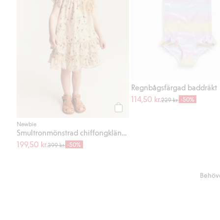
Regnbågsfärgad baddräkt
114,50 kr.
-50%
229 kr.
Köp
Newbie
Smultronmönstrad chiffongklänning
199,50 kr.
-50%
399 kr.
Behöve