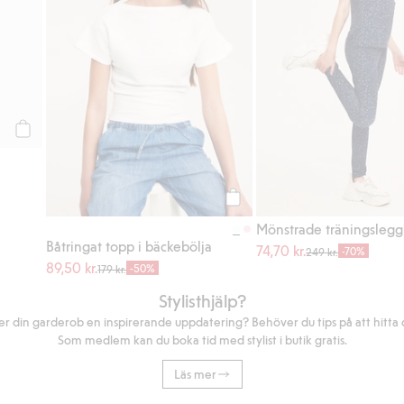
Köp
Köp
Mönstrade träningslegg
Båtringat topp i bäckebölja
74,70 kr.
-70%
249 kr.
89,50 kr.
-50%
179 kr.
Stylisthjälp?
r din garderob en inspirerande uppdatering? Behöver du tips på att hitta di
Som medlem kan du boka tid med stylist i butik gratis.
Läs mer