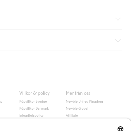
äller ej hemleverans). Frakten tas bort per automatik efter du
 information i kassan godkänner du Klarnas villkor. Genom att
Villkor & policy
Mer från oss
up
Köpvillkor Sverige
Newbie United Kingdom
Köpvillkor Danmark
Newbie Global
Integritetspolicy
Affiliate
Cookiepolicy
Studentrabatt
Villkor #YesKappahl