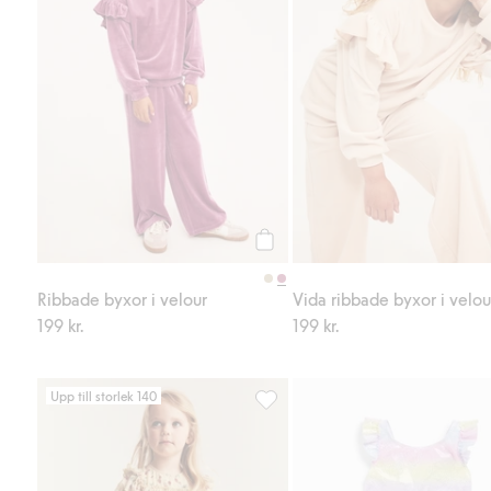
Köp
Ribbade byxor i velour
Vida ribbade byxor i velou
199 kr.
199 kr.
Upp till storlek 140
Smultronmönstrad chiffongklännin