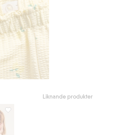
Liknande produkter
i favoriter
Vida ribbade byxor i velour, Lägg till i favoriter