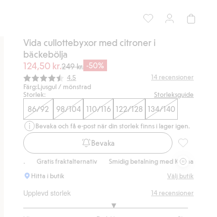
Vida cullottebyxor med citroner i
bäckebölja
124,50 kr.
-50%
249 kr.
Snittbetyg:
14
recensioner
4.5
Färg:
Ljusgul / mönstrad
Storlek:
Storleksguide
86/92
98/104
110/116
122/128
134/140
Bevaka och få e-post när din storlek finns i lager igen.
Bevaka
Vida cullott
.
Gratis fraktalternativ
Smidig betalning med Klarna.
Gratis frak
Hitta i butik
Välj butik
Upplevd storlek
14
recensioner
3.2