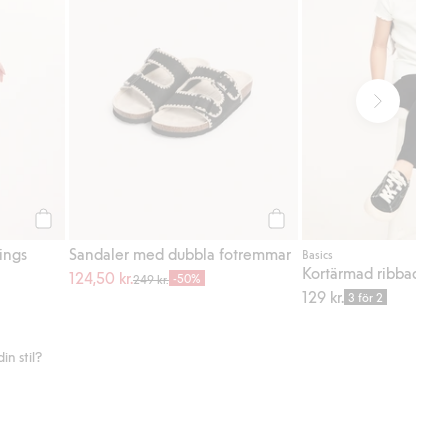
Köp
Köp
ings
Sandaler med dubbla fotremmar
Basics
Kortärmad ribbad to
124,50 kr.
-50%
249 kr.
129 kr.
3 för 2
n stil?