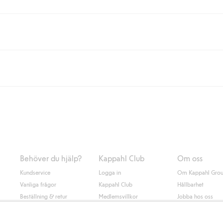
eller om du handlar för över 500kr med leverans till ombud eller paketbox (g
Instabox) och 59kr vid hemleverans oavsett hur mycket du handlar för.
nd annat faktura och swish men även andra betalningssätt. Genom att lämna
s mer om Klarnas betalningsvillkor
(extern länk).
Behöver du hjälp?
Kappahl Club
Om oss
Kundservice
Logga in
Om Kappahl Gro
Vanliga frågor
Kappahl Club
Hållbarhet
Beställning & retur
Medlemsvillkor
Jobba hos oss
Kontakta oss
Press & nyheter
Hitta butik
Tillgänglighet