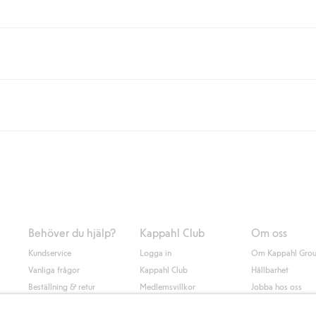
eller om du handlar för över 500kr med leverans till ombud eller paketbox (g
Instabox) och 59kr vid hemleverans oavsett hur mycket du handlar för.
nd annat faktura och swish men även andra betalningssätt. Genom att lämna
s mer om Klarnas betalningsvillkor
(extern länk).
Behöver du hjälp?
Kappahl Club
Om oss
Kundservice
Logga in
Om Kappahl Gro
Vanliga frågor
Kappahl Club
Hållbarhet
Beställning & retur
Medlemsvillkor
Jobba hos oss
Kontakta oss
Press & nyheter