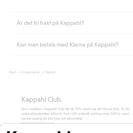
Är det fri frakt på Kappahl?
Kan man betala med Klarna på Kappahl?
Är du medlem i Kappahl Club har du alltid gratis frakt till butik 
loggat in och identifierats som medlem.
Annars kostar frakten 39kr för ombudsleverans eller paketskåp (
Ja, i samarbete med Klarna erbjuder vi smidig betalning med bla
Läs mer
Barn
Accessoarer
Väskor
klicka på "Slutför köp" godkänner du Kappahls allmänna villkor.
Lä
Läs mer
Kappahl Club.
Som medlem i Kappahl Club får du 15% rabatt på ditt första köp. Du får
unika erbjudanden, alltid fri frakt (till ombud) vid köp över 500 kr samt
samlar poäng på alla köp och aktiviteter.
Bli medlem