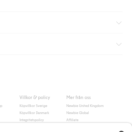
äller ej hemleverans). Frakten tas bort per automatik efter du
 information i kassan godkänner du Klarnas villkor. Genom att
Villkor & policy
Mer från oss
up
Köpvillkor Sverige
Newbie United Kingdom
Köpvillkor Danmark
Newbie Global
Integritetspolicy
Affiliate
Cookiepolicy
Studentrabatt