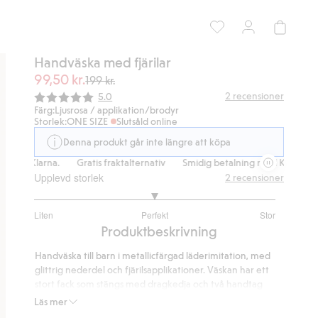
Handväska med fjärilar
99,50 kr.
199 kr.
Snittbetyg:
2
recensioner
5.0
Färg:
Ljusrosa / applikation/brodyr
Storlek:
ONE SIZE
Slutsåld online
Denna produkt går inte längre att köpa
med Klarna.
Gratis fraktalternativ
Smidig betalning med Klarna.
G
Upplevd storlek
2
recensioner
3
Liten
Perfekt
Stor
utav
Baserat
Produktbeskrivning
5
på
Handväska till barn i metallicfärgad läderimitation, med
1
glittrig nederdel och fjärilsapplikationer. Väskan har ett
betyg
stort fack som stängs med dragkedja och två handtag
upptill.
Läs mer
Väskans mått: 17 × 22 × 8 cm