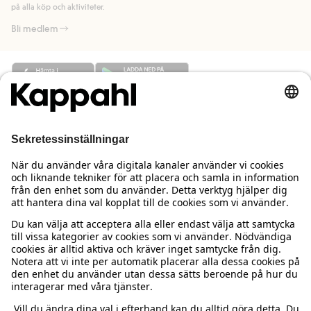
på alla köp och aktiviteter.
Bli medlem
Behöver du hjälp?
Kundservice
Kappahl Club
Vanliga frågor
Logga in
Om oss
Beställning & retur
Kappahl Club
Om Kappahl Group
Villkor & policy
Kontakta oss
Medlemsvillkor
Hållbarhet
Köpvillkor Sverige
Mer från oss