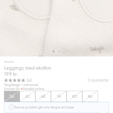
Newbie
Leggings med ekollon
199 kr.
Snittbetyg:
11
recensioner
5.0
Färg:
Beige / mönstrad
Storlek:
56
Slutsåld online
56
62
68
74
80
86
Denna produkt går inte längre att köpa