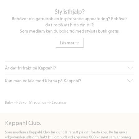
Stylisthjälp?
Behöver din garderob en inspirerande uppdatering? Behöver
du tips på att hitta din stil?
Som medlem kan du boka tid med stylist i butik gratis.
Läs mer
Är det fri frakt på Kappahl?
Kan man betala med Klarna på Kappahl?
Är du medlem i Kappahl Club har du alltid gratis frakt till butik
eller om du handlar för över 500kr med leverans till ombud
eller paketbox (gäller ej hemleverans). Frakten tas bort per
Ja, i samarbete med Klarna erbjuder vi smidig betalning med
Baby
Byxor & leggings
Leggings
automatik efter du loggat in och identifierats som medlem.
bland annat faktura och swish men även andra betalningssätt.
Genom att lämna information i kassan godkänner du Klarnas
Annars kostar frakten 39kr för ombudsleverans eller paketskåp
villkor. Genom att klicka på "Slutför köp" godkänner du Kappahls
(Instabox) och 59kr vid hemleverans oavsett hur mycket du
Kappahl Club.
allmänna villkor.
Läs mer om Klarnas betalningsvillkor
(extern
handlar för.
länk).
Som medlem i Kappahl Club får du 15% rabatt på ditt första köp. Du får unika
Läs mer
Läs mer
erbjudanden, alltid fri frakt (till ombud) vid köp över 500 kr samt samlar poäng