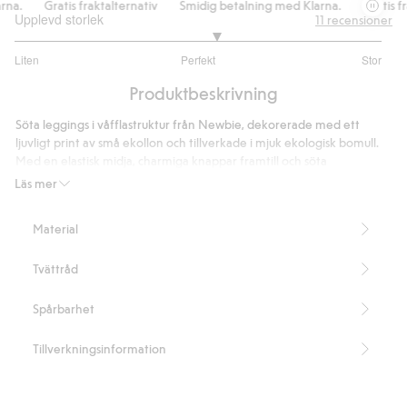
.
Gratis fraktalternativ
Smidig betalning med Klarna.
Gratis frakt
Upplevd storlek
11
recensioner
3.2
Liten
Perfekt
Stor
utav
Baserat
5
Produktbeskrivning
på
10
Söta leggings i våfflastruktur från Newbie, dekorerade med ett
betyg
ljuvligt print av små ekollon och tillverkade i mjuk ekologisk bomull.
Med en elastisk midja, charmiga knappar framtill och söta
applikationer på knäna, är de lika praktiska som gulliga. De
Läs mer
upprullade bensluten ger en extra fin detalj och gör dem perfekta
för syskonmatchning.
Material
Innehåller 95% ekologisk bomull.
Artikelnummer
:
473942
Tvättråd
Organic cotton- GOTS
Spårbarhet
Tillverkningsinformation