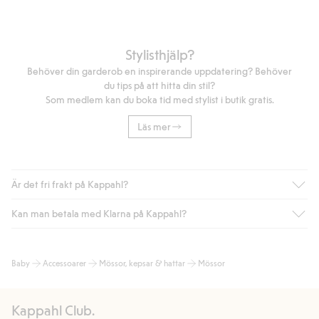
Stylisthjälp?
Behöver din garderob en inspirerande uppdatering? Behöver
du tips på att hitta din stil?
Som medlem kan du boka tid med stylist i butik gratis.
Läs mer
Är det fri frakt på Kappahl?
Kan man betala med Klarna på Kappahl?
Är du medlem i Kappahl Club har du alltid gratis frakt till butik
eller om du handlar för över 500kr med leverans till ombud
eller paketbox (gäller ej hemleverans). Frakten tas bort per
Ja, i samarbete med Klarna erbjuder vi smidig betalning med
Baby
Accessoarer
Mössor, kepsar & hattar
Mössor
automatik efter du loggat in och identifierats som medlem.
bland annat faktura och swish men även andra betalningssätt.
Genom att lämna information i kassan godkänner du Klarnas
Annars kostar frakten 39kr för ombudsleverans eller paketskåp
villkor. Genom att klicka på "Slutför köp" godkänner du Kappahls
(Instabox) och 59kr vid hemleverans oavsett hur mycket du
Kappahl Club.
allmänna villkor.
Läs mer om Klarnas betalningsvillkor
(extern
handlar för.