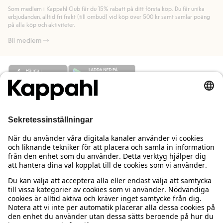
länk).
Som medlem i Kappahl Club får du 15% rabatt på ditt första köp. Du får unika
Läs mer
Läs mer
erbjudanden, alltid fri frakt (till ombud) vid köp över 500 kr samt samlar poäng
på alla köp och aktiviteter.
Bli medlem
Behöver du hjälp?
Kundservice
Kappahl Club
Vanliga frågor
Logga in
Om oss
Beställning & retur
Kappahl Club
Om Kappahl Group
Villkor & policy