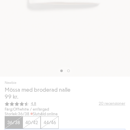
Newbie
Mössa med broderad nalle
99 kr.
Snittbetyg:
20
recensioner
4.8
Färg:
Offwhite / enfärgad
Storlek:
36/38
Slutsåld online
36/38
40/42
44/46