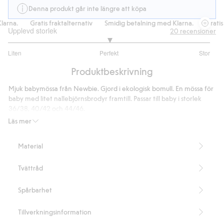
Denna produkt går inte längre att köpa
arna.
Gratis fraktalternativ
Smidig betalning med Klarna.
Gratis f
Upplevd storlek
20
recensioner
3
Liten
Perfekt
Stor
utav
Baserat
5
Produktbeskrivning
på
16
Mjuk babymössa från Newbie. Gjord i ekologisk bomull. En mössa för
betyg
baby med litet nallebjörnsbrodyr framtill. Passar till baby i storlek
36/38, 40/42 och 44/46.
Innehåller 100% ekologisk bomull.
Läs mer
Denna produkt är gjord av GOTS-certifierad ekologisk bomull.
GOTS-certifierad: CU849322
Material
Artikelnummer
:
316364
Organic cotton- GOTS
Tvättråd
Spårbarhet
Tillverkningsinformation