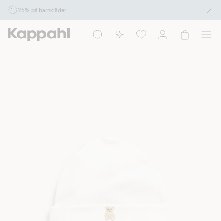
25% på barnkläder
Gäller online vid köp av 2 eller fler varor som ingår i erbjudandet tom den 10/8 kl
10.00. Ej Newbie. Gäller för dig som är eller blir medlem. Kan ej kombineras med
andra rabatter eller erbjudanden.
Shoppa nu