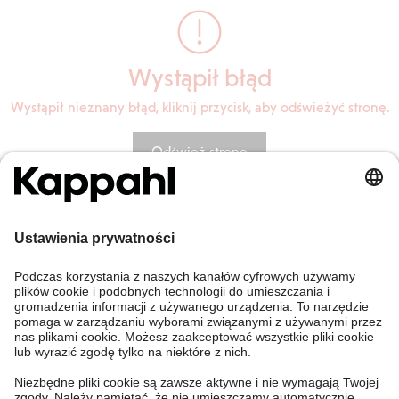
Wystąpił błąd
Wystąpił nieznany błąd, kliknij przycisk, aby odświeżyć stronę.
Odśwież stronę