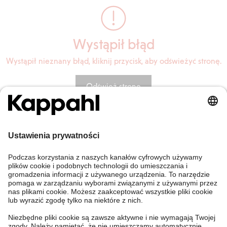
Wystąpił błąd
Wystąpił nieznany błąd, kliknij przycisk, aby odświeżyć stronę.
Odśwież stronę