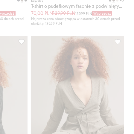
+6
kay/day
T-shirt o pudełkowym fasonie z podwiniętymi brzegami
70,00 PLN
139,99 PLN
yprzedaż
Wyprzedaż
139,99 PLN
30 dniach przed
Najniższa cena obowiązująca w ostatnich 30 dniach przed
obniżką: 139,99 PLN
 Dodaj do listy ulubione
Prążkowany kardigan na zakładkę, Dodaj do listy ulubion
Prążkowan