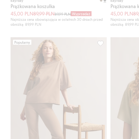
kay/day
kay/day
Prążkowana koszulka
Prążkowana k
45,00 PLN
89,99 PLN
45,00 PLN
89
Wyprzedaż
89,99 PLN
Najniższa cena obowiązująca w ostatnich 30 dniach przed
Najniższa cena ob
obniżką: 89,99 PLN
obniżką: 89,99 P
Popularny
T-shirt o pudełkowy