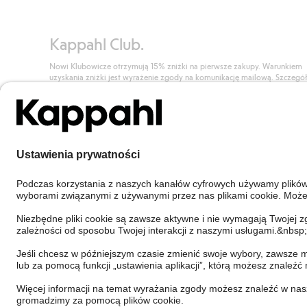
Kappahl Club.
Nowi Klubowicze otrzymują 15% zniżki na pierwsze zakupy. Warunkiem
uzyskania zniżki jest wyrażenie zgody na komunikację mailową. Szczegó
znajdują się tutaj.
Dołącz do Klubu!
Poland
Zmień kraj
Cookies