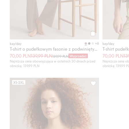
Kup
+6
kay/day
kay/day
T-shirt o pudełkowym fasonie z podwiniętymi brzegami
T-shirt pude
70,00 PLN
139,99 PLN
70,00 PLN
13
Wyprzedaż
139,99 PLN
Najniższa cena obowiązująca w ostatnich 30 dniach przed
Najniższa cena ob
obniżką: 139,99 PLN
obniżką: 139,99 
XS-2XL
Top z mieszanki wis