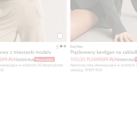
Kup
kay/day
łkowy z mieszanki modalu
Prążkowany kardigan na zakład
9,99 PLN
100,00 PLN
199,99 PLN
Wyprzedaż
139,99 PLN
199,99 PLN
owiązująca w ostatnich 30 dniach przed
Najniższa cena obowiązująca w ostatnich 
PLN
obniżką: 199,99 PLN
kozy, Dodaj do listy ulubione