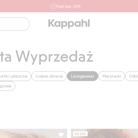
Final Sale -30%
Ważne przy zakupie min. 2 sztuk produktów włączonych w
ofertę, również z działu outlet do 10.8 w sklepach Kappahl i
Newbie oraz na kappahl.com. Ofert nie łączymy
Kobieta
Mężczyzna
Dziecko
Niemowlę
Newbie
ta Wyprzedaż
urtki i płaszcze
Lniane ubrania
Loungewear
Marynarki
Odzi
iążowe
XS-2XL