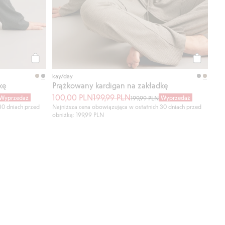
Kup
Kup
kay/day
kę
Prążkowany kardigan na zakładkę
100,00 PLN
199,99 PLN
Wyprzedaż
Wyprzedaż
199,99 PLN
30 dniach przed
Najniższa cena obowiązująca w ostatnich 30 dniach przed
obniżką: 199,99 PLN