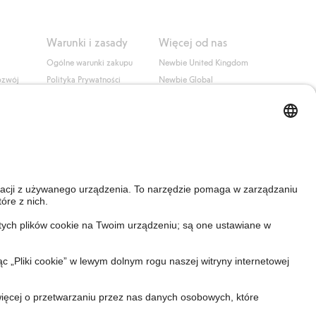
Warunki i zasady
Więcej od nas
Ogólne warunki zakupu
Newbie United Kingdom
ozwój
Polityka Prywatności
Newbie Global
Polityka plików cookie
Affiliate
i
Warunki #YesKappahl
#YesNewbie
wa