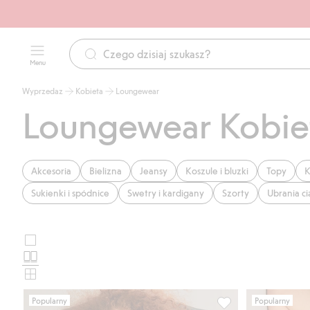
Menu
Wyprzedaz
Kobieta
Loungewear
Loungewear Kobie
Akcesoria
Bielizna
Jeansy
Koszule i bluzki
Topy
K
Sukienki i spódnice
Swetry i kardigany
Szorty
Ubrania c
Duże
Wybierz
zdjęcia
Standardowe
układ
zdjęcia
Małe
karty
zdjęcia
Popularny
Popularny