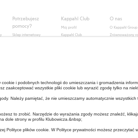
Potrzebujesz
Kappahl Club
O nas
pomocy?
Mój profil
O Kappahl Group
ły
Sklep internetowy
Kappahl Club
Zrównoważony r
Częste pytania
Warunki członkostwa
Praca u nas
Twoje zamówienie
Prasa i aktualnośc
Skontaktuj się z nami
Dostępność cyfro
Znajdź sklep
Sprawdź saldo karty
upominkowej
Personal Styling
Odstąp od umowy