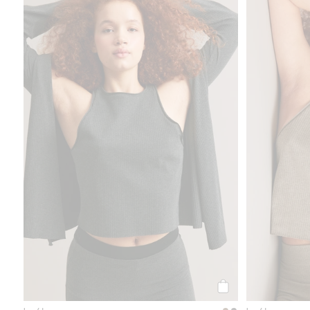
produktu
Prążkowana koszulka
Kup