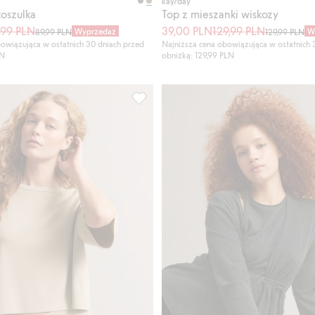
kay/day
oszulka
Top z mieszanki wiskozy
,99 PLN
39,00 PLN
129,99 PLN
Wyprzedaż
W
89,99 PLN
129,99 PLN
owiązująca w ostatnich 30 dniach przed
Najniższa cena obowiązująca w ostatnich 
LN
obniżką: 129,99 PLN
m fasonie z podwiniętymi brzegami, Dodaj do listy ulubione
T-shirt pudełkowy z mieszanki modalu,