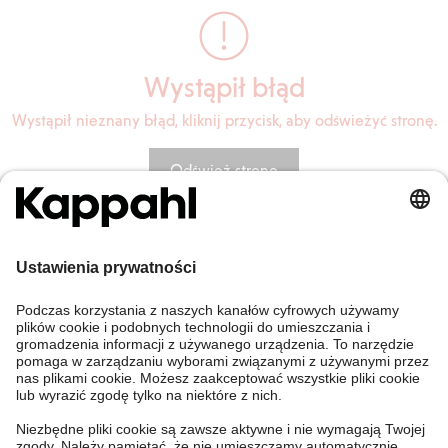
Wystąpił błąd
Wystąpił nieznany błąd, kliknij przycisk, aby odświeżyć stronę.
Odśwież stronę