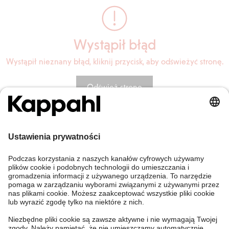
Wystąpił błąd
Wystąpił nieznany błąd, kliknij przycisk, aby odświeżyć stronę.
Odśwież stronę