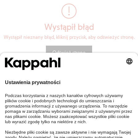
Wystąpił błąd
Wystąpił nieznany błąd, kliknij przycisk, aby odświeżyć stronę.
Odśwież stronę