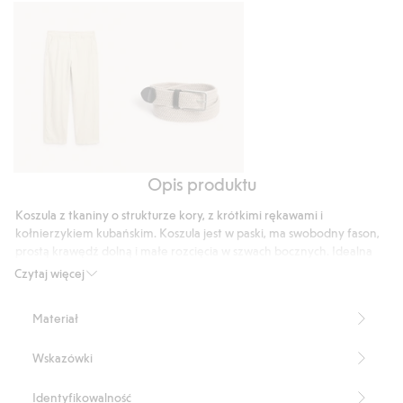
5
głosów
Opis produktu
Spodnie
Pleciony
z
pasek
Koszula z tkaniny o strukturze kory, z krótkimi rękawami i
mieszanki
ze
kołnierzykiem kubańskim. Koszula jest w paski, ma swobodny fason,
lnu,
skórzanymi
prostą krawędź dolną i małe rozcięcia w szwach bocznych. Idealna
o
koszula na lato, która świetnie nada się i na plażę, i na imprezę.
detalami
Czytaj więcej
Luźny fason
regularnym
Krótkie rękawy
kroju
Materiał
Kołnierzyk
Długość: 74 cm w rozmiarze M
Wskazówki
Numer artykułu
:
904037
Identyfikowalność