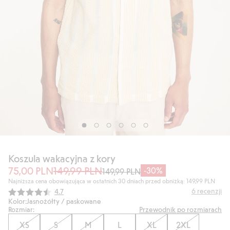
Koszula wakacyjna z kory
75,00 PLN
149,99 PLN
-30%
149,99 PLN
Najniższa cena obowiązująca w ostatnich 30 dniach przed obniżką: 149,99 PLN
Średnia ocena:
6
recenzji
4.7
Kolor:
Jasnożółty / paskowane
Rozmiar:
Przewodnik po rozmiarach
XS
S
M
L
XL
2XL