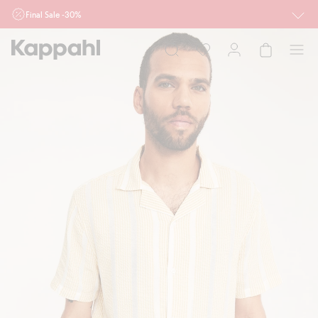
Final Sale -30%
Ważne przy zakupie min. 2 sztuk produktów włączonych w ofertę, również z
działu outlet do 10.8 w sklepach Kappahl i Newbie oraz na kappahl.com. Ofert
nie łączymy
Kobieta
Mężczyzna
Dziecko
Niemowlę
Newbie