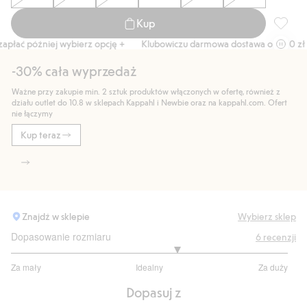
Kup
Koszula
łać później wybierz opcję +
Klubowiczu darmowa dostawa od 150 zł
-30% cała wyprzedaż
Ważne przy zakupie min. 2 sztuk produktów włączonych w ofertę, również z
działu outlet do 10.8 w sklepach Kappahl i Newbie oraz na kappahl.com. Ofert
nie łączymy
Kup teraz
Znajdź w sklepie
Wybierz sklep
Dopasowanie rozmiaru
6
recenzji
3.4
Za mały
Idealny
Za duży
na
Na
5
Dopasuj z
podstawie