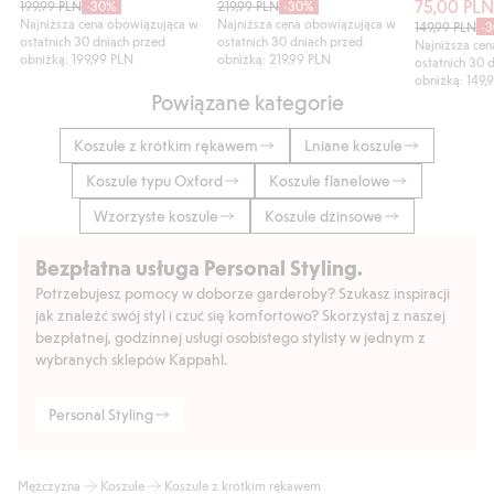
75,00 PL
199,99 PLN
-30%
219,99 PLN
-30%
Najniższa cena obowiązująca w
Najniższa cena obowiązująca w
149,99 PLN
-
ostatnich 30 dniach przed
ostatnich 30 dniach przed
Najniższa ce
obniżką: 199,99 PLN
obniżką: 219,99 PLN
ostatnich 30 
obniżką: 149,
Powiązane kategorie
Koszule z krótkim rękawem
Lniane koszule
Koszule typu Oxford
Koszule flanelowe
Wzorzyste koszule
Koszule dżinsowe
Bezpłatna usługa Personal Styling.
Potrzebujesz pomocy w doborze garderoby? Szukasz inspiracji
jak znaleźć swój styl i czuć się komfortowo? Skorzystaj z naszej
bezpłatnej, godzinnej usługi osobistego stylisty w jednym z
wybranych sklepów Kappahl.
Personal Styling
Mężczyzna
Koszule
Koszule z krótkim rękawem