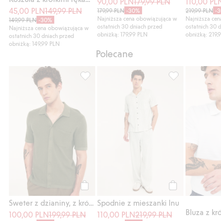
90,00 PLN
179,99 PLN
110,00 PL
45,00 PLN
149,99 PLN
179,99 PLN
-30%
219,99 PLN
-
Najniższa cena obowiązująca w
Najniższa ce
149,99 PLN
-30%
ostatnich 30 dniach przed
ostatnich 30 
Najniższa cena obowiązująca w
obniżką: 179,99 PLN
obniżką: 219,
ostatnich 30 dniach przed
obniżką: 149,99 PLN
Polecane
Sweter z dzianiny, z krótkimi rękawami, Do
Spodnie z miesz
Kup
Kup
Sweter z dzianiny, z krótkimi rękawami
Spodnie z mieszanki lnu
100,00 PLN
199,99 PLN
110,00 PLN
219,99 PLN